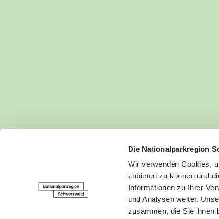
Fam
Akt
&
Erl
Kul
Bra
Gen
Spe
Die Nationalparkregion S
Wir verwenden Cookies, um
anbieten zu können und di
Ser
Informationen zu Ihrer Ve
Inf
und Analysen weiter. Unse
zusammen, die Sie ihnen b