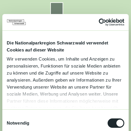
Z
u
Nationalparkregion Schwarzwald
Routenplaner
Zur
Zur
Zur
Merkzettel
Suche
m
Merken
Karte
Karte
Gästekarte
I
n
Kontakt
Datenschutz
Impressum
Barrierefreiheit
h
a
Die Nationalparkregion Schwarzwald verwendet
Entdecken
l
Cookies auf dieser Website
t
Wir verwenden Cookies, um Inhalte und Anzeigen zu
Wandern
personalisieren, Funktionen für soziale Medien anbieten
zu können und die Zugriffe auf unsere Website zu
Mountainbiken
analysieren. Außerdem geben wir Informationen zu Ihrer
Verwendung unserer Website an unsere Partner für
Familie
soziale Medien, Werbung und Analysen weiter. Unsere
Partner führen diese Informationen möglicherweise mit
Aktivitäten
weiteren Daten zusammen, die Sie ihnen bereitgestellt
&
haben oder die sie im Rahmen Ihrer Nutzung der Dienste
Erlebnisse
E
gesammelt haben.
Notwendig
i