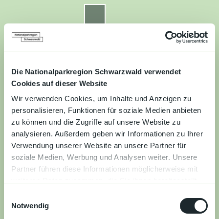
Z
u
Nationalparkregion Schwarzwald
Routenplaner
Zur
Zur
Zur
Merkzettel
Suche
m
Merken
Karte
Karte
Gästekarte
I
n
Kontakt
Datenschutz
Impressum
Barrierefreiheit
h
a
Die Nationalparkregion Schwarzwald verwendet
Entdecken
l
Cookies auf dieser Website
t
Wir verwenden Cookies, um Inhalte und Anzeigen zu
Wandern
personalisieren, Funktionen für soziale Medien anbieten
zu können und die Zugriffe auf unsere Website zu
Mountainbiken
analysieren. Außerdem geben wir Informationen zu Ihrer
Verwendung unserer Website an unsere Partner für
Familie
soziale Medien, Werbung und Analysen weiter. Unsere
Partner führen diese Informationen möglicherweise mit
Aktivitäten
weiteren Daten zusammen, die Sie ihnen bereitgestellt
&
haben oder die sie im Rahmen Ihrer Nutzung der Dienste
Erlebnisse
E
gesammelt haben.
Notwendig
i