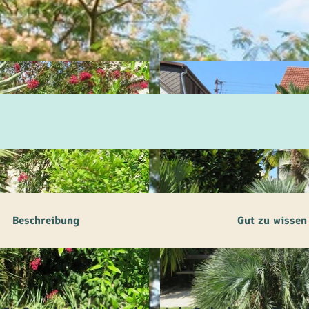
ilie
ivitäten
ebnisse
tur &
uchtum
uss &
zialitäten
Beschreibung
Gut zu wissen
vice &
ormation