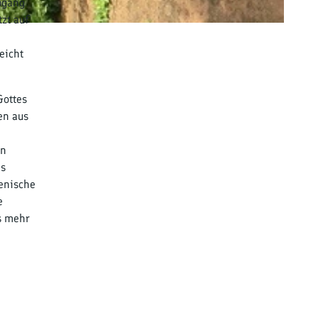
bgang
zt auf
eicht
Gottes
en aus
en
ns
lenische
e
s mehr