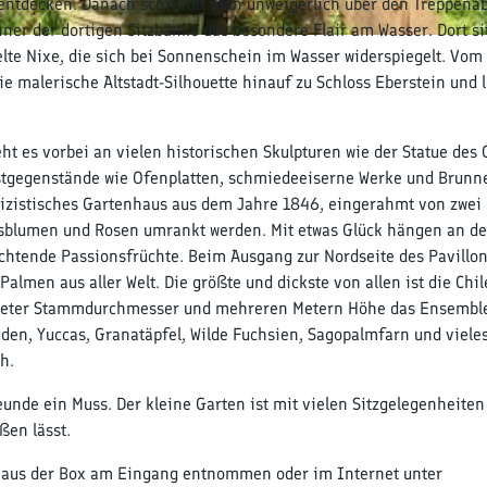
g entdecken. Danach schreitet man unweigerlich über den Treppena
ner der dortigen Sitzbänke das besondere Flair am Wasser. Dort sit
lte Nixe, die sich bei Sonnenschein im Wasser widerspiegelt. Vom
e malerische Altstadt-Silhouette hinauf zu Schloss Eberstein und l
 es vorbei an vielen historischen Skulpturen wie der Statue des 
unstgegenstände wie Ofenplatten, schmiedeeiserne Werke und Brunn
sizistisches Gartenhaus aus dem Jahre 1846, eingerahmt von zwei
blumen und Rosen umrankt werden. Mit etwas Glück hängen an d
chtende Passionsfrüchte. Beim Ausgang zur Nordseite des Pavillo
almen aus aller Welt. Die größte und dickste von allen ist die Chi
m Meter Stammdurchmesser und mehreren Metern Höhe das Ensembl
en, Yuccas, Granatäpfel, Wilde Fuchsien, Sagopalmfarn und viele
h.
eunde ein Muss. Der kleine Garten ist mit vielen Sitzgelegenheiten
ßen lässt.
n aus der Box am Eingang entnommen oder im Internet unter