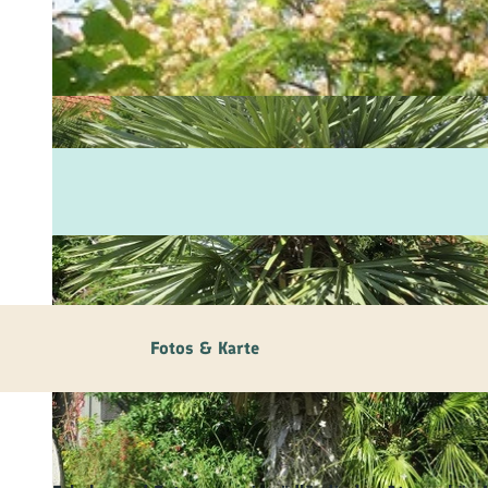
Fam
Akt
&
Erl
Kul
Bra
Gen
Spe
Fotos & Karte
Ser
Inf