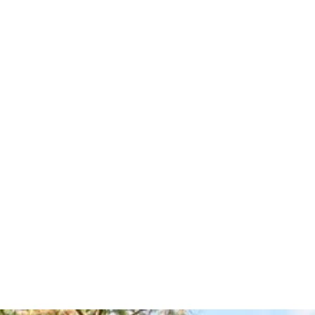
decken
dern
ntainbiken