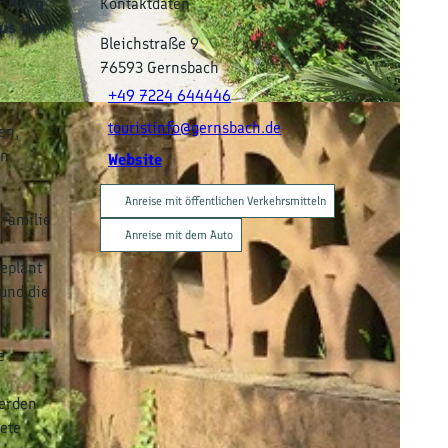
r Murg
Kontaktdaten
aus den
Bleichstraße 9
76593
Gernsbach
+49 7224 644446
touristinfo@gernsbach.de
en,
in
Website
Anreise mit öffentlichen Verkehrsmitteln
rfamilie
Anreise mit dem Auto
geplant
 und die
e
werden
ete