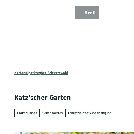
Z
u
Menü
Zur
Zur
Zur
Merkzettel
Suche
m
Karte
Karte
Gästekarte
I
n
h
a
l
t
Nationalparkregion Schwarzwald
Ent
Katz'scher Garten
Wan
Parks/Gärten
Sehenswertes
Industrie-/Werksbesichtigung
Mou