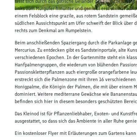
lässt sich durch das gotische Geländer das Flüsschen Mur
links zum Murgufer hinunter und genießt erst einmal auf ei
© Jürgen Illig
einem Felsblock eine grazile, aus rotem Sandstein gemeiße
südlichen Aussichtspunkt am Ufer schweift der Blick über di
rechts zum Denkmal am Rumpelstein.
Beim anschließenden Spaziergang durch die Parkanlage geht
Mercurius. Zu entdecken gibt es Sandsteinportale, alte K
verschiedenen Epochen. In der Gartenmitte steht ein klas
Hanfpalmengruppen, die wiederum von blühenden Passions
Passionskletterpflanzen auch eiergroße orangefarbene leu
erstreckt sich die Palmenzone mit ihren 16 verschiedenen P
Honigpalme, die Königin der Palmen, die mit über eine
dominiert. Weitere mediterrane Gewächse wie Bananenstaud
befinden sich hier in diesem besonders geschützten Bereic
Das Kleinod ist für Pflanzenliebhaber, Exoten- und Kunstfr
ausgestattet, so dass sich das Ambiente in aller Ruhe genie
Ein kostenloser Flyer mit Erläuterungen zum Gartens kan