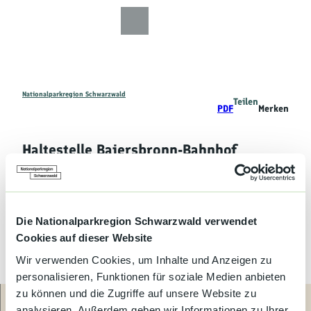
Z
u
Zur
Zur
Zur
Merkzettel
Suche
m
Karte
Karte
Gästekarte
I
n
h
a
Nationalparkregion Schwarzwald
Teilen
Entdecken
PDF
Merken
l
t
Wandern
Haltestelle Baiersbronn-Bahnhof
Mountainbiken
Busparkplatz
Familie
Die Nationalparkregion Schwarzwald verwendet
Cookies auf dieser Website
Aktivitäten
Wir verwenden Cookies, um Inhalte und Anzeigen zu
&
Erlebnisse
personalisieren, Funktionen für soziale Medien anbieten
© Moritz Stockburger, Nationalparkregion Sch
warzwald - Baiersbronn
zu können und die Zugriffe auf unsere Website zu
analysieren. Außerdem geben wir Informationen zu Ihrer