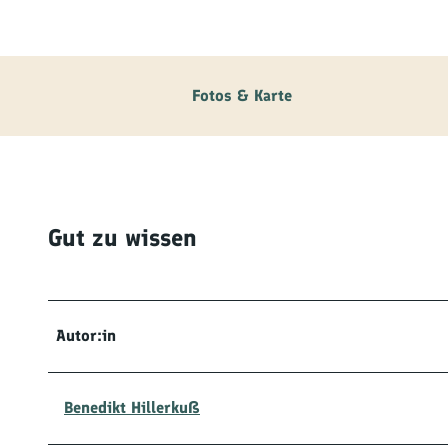
Fam
Akt
Fotos & Karte
&
Erl
Kul
Bra
Gut zu wissen
Gen
Spe
Autor:in
Ser
Inf
Benedikt Hillerkuß