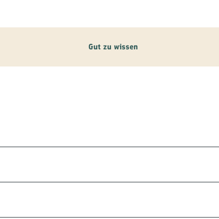
ilie
ivitäten
Gut zu wissen
ebnisse
tur &
uchtum
uss &
zialitäten
vice &
ormation