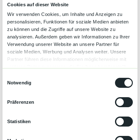
Kultur &
Cookies auf dieser Website
Brauchtum
Wir verwenden Cookies, um Inhalte und Anzeigen zu
Genuss &
Gut zu wissen
personalisieren, Funktionen für soziale Medien anbieten
Spezialitäten
zu können und die Zugriffe auf unsere Website zu
analysieren. Außerdem geben wir Informationen zu Ihrer
Service &
Anreise & Parken
Verwendung unserer Website an unsere Partner für
Information
soziale Medien, Werbung und Analysen weiter. Unsere
Anreise
Partner führen diese Informationen möglicherweise mit
ICE-Halt in Karlsruhe und Baden-Baden
weiteren Daten zusammen, die Sie ihnen bereitgestellt
Stadtbahn Karlsruhe-Rastatt-Freudenstadt (S81 oder S8)
Gäubahn Stuttgart-Singen, Eutingen-Freudenstadt
haben oder die sie im Rahmen Ihrer Nutzung der Dienste
E
Fahrplanauskunft: www.bahn.de , www.kvv.de
gesammelt haben.
Notwendig
i
Mit dem Auto: BAB A5 Karlsruhe - Basel (Abfahrt 53 oder 54),
n
Abfahrt Rastatt, weiter über B462 nach Gaggenau-Michelbach.
w
Präferenzen
i
Öffentliche Verkehrsmittel
Stadtbahn Karlsruhe-Rastatt-Freudenstadt (S81 oder S8) und
l
Buslinie 253, genaue Infos unter www.kvv.de
l
Statistiken
i
Autor:in
g