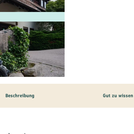
ilie
ivitäten
ebnisse
tur &
uchtum
uss &
zialitäten
Beschreibung
Gut zu wissen
vice &
ormation