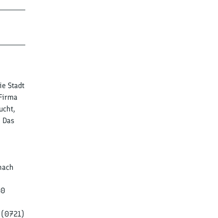
ie Stadt
 Firma
ucht,
. Das
 nach
30
r (0721)