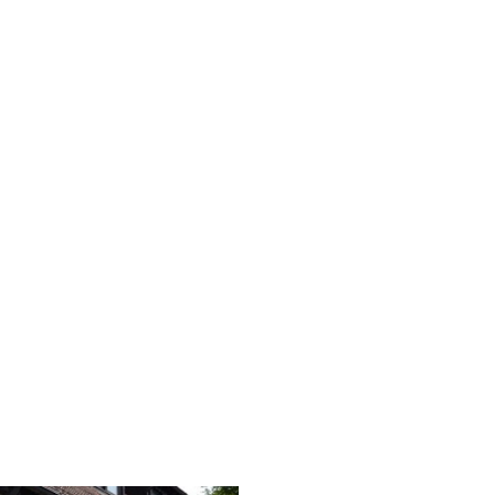
decken
dern
ntainbiken