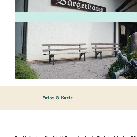
Fam
Akt
&
Erl
Kul
Bra
© Stadt Gernsbach
Gen
Spe
Fotos & Karte
Ser
Inf