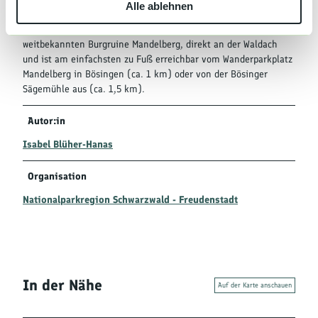
Alle ablehnen
a
Parken
h
Das Bösinger Wasserhäusle liegt unmittelbar unterhalb der
l
weitbekannten Burgruine Mandelberg, direkt an der Waldach
und ist am einfachsten zu Fuß erreichbar vom Wanderparkplatz
Mandelberg in Bösingen (ca. 1 km) oder von der Bösinger
Sägemühle aus (ca. 1,5 km).
Autor:in
Isabel Blüher-Hanas
Organisation
Nationalparkregion Schwarzwald - Freudenstadt
In der Nähe
Auf der Karte anschauen