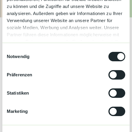
Kultur &
Brauchtum
zu können und die Zugriffe auf unsere Website zu
Buchen
Wir basteln ein Geistertürschild aus Tonkarton. Das Gebastelte
Route
Anrufen
Website
analysieren. Außerdem geben wir Informationen zu Ihrer
darf selbstverständlich mit nach Hause genommen werden.
Genuss &
Verwendung unserer Website an unsere Partner für
Spezialitäten
soziale Medien, Werbung und Analysen weiter. Unsere
Partner führen diese Informationen möglicherweise mit
Terminübersicht
Service &
weiteren Daten zusammen, die Sie ihnen bereitgestellt
Information
haben oder die sie im Rahmen Ihrer Nutzung der Dienste
E
gesammelt haben.
Notwendig
i
n
Gut zu wissen
w
Präferenzen
i
l
Kategorien
l
Statistiken
i
Schwarzwald Plus
g
Marketing
u
Veranstaltung
n
g