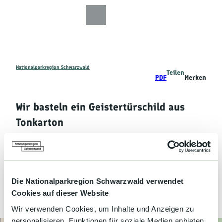
Z
u
Zur
Zur
Zur
Merkzettel
Suche
m
Karte
Karte
Gästekarte
I
n
h
a
Nationalparkregion Schwarzwald
Teilen
Entdecken
PDF
Merken
l
t
Wandern
Wir basteln ein Geistertürschild aus
Tonkarton
Mountainbiken
Schwarzwald Plus
Veranstaltung
Familie
Aktivitäten
Die Nationalparkregion Schwarzwald verwendet
&
Cookies auf dieser Website
Erlebnisse
Wir verwenden Cookies, um Inhalte und Anzeigen zu
© Baiersbronn Touristik/Max Günter
personalisieren, Funktionen für soziale Medien anbieten