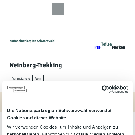
Z
u
Zur
Zur
Zur
Merkzettel
Suche
m
Karte
Karte
Gästekarte
I
n
h
a
Nationalparkregion Schwarzwald
Teilen
Entdecken
PDF
Merken
l
t
Wandern
Weinberg-Trekking
Mountainbiken
Veranstaltung
Wein
Familie
Route
Aktivitäten
Weinberg-Trekking
Die Nationalparkregion Schwarzwald verwendet
&
Cookies auf dieser Website
Erlebnisse
Lustwandeln auf dem Balkon der Ortenau (Ottersweier-Neusatz-
Wir verwenden Cookies, um Inhalte und Anzeigen zu
Lauf oder Kappelwindeck). Auf der Wein- und Schlemmertour
personalisieren, Funktionen für soziale Medien anbieten