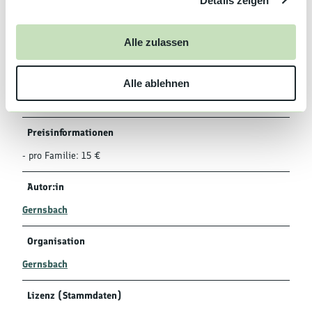
Details zeigen
s
a
Familie
u
Alle zulassen
s
Social Media
w
Alle ablehnen
a
Facebook
h
Instagram
l
Preisinformationen
- pro Familie: 15 €
Autor:in
Gernsbach
Organisation
Gernsbach
Lizenz (Stammdaten)