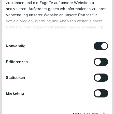
zu können und die Zugriffe auf unsere Website zu
Für wen:
Kinder ab ca. 6 Jahren mit (Groß-) Eltern
analysieren. Außerdem geben wir Informationen zu Ihrer
Wie lange:
3 Stunden
Verwendung unserer Website an unsere Partner für
Leitung:
Anke Scholz, Figurenspielerin und zertifizierte
soziale Medien, Werbung und Analysen weiter. Unsere
Waldpädagogin
Partner führen diese Informationen möglicherweise mit
weiteren Daten zusammen, die Sie ihnen bereitgestellt
Gebühr:
15,00 Euro/Familie
haben oder die sie im Rahmen Ihrer Nutzung der Dienste
E
gesammelt haben.
Notwendig
i
n
Gut zu wissen
w
Präferenzen
i
l
Kategorien
l
Statistiken
i
Natur
g
Marketing
u
Kultur
n
g
Aktiv