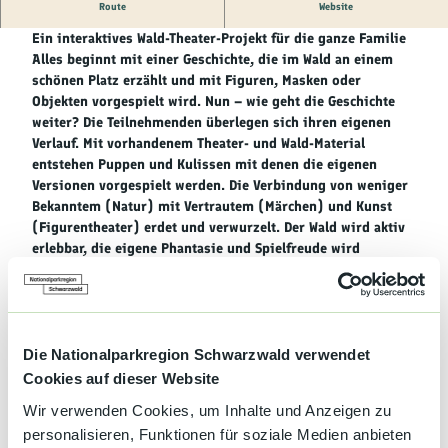
Kultur &
Route
Website
Brauchtum
„Es ist etwas im Busch“
Ein interaktives Wald-Theater-Projekt für die ganze Familie
Alles beginnt mit einer Geschichte, die im Wald an einem
Genuss &
schönen Platz erzählt und mit Figuren, Masken oder
Spezialitäten
Objekten vorgespielt wird. Nun – wie geht die Geschichte
weiter? Die Teilnehmenden überlegen sich ihren eigenen
Service &
Verlauf. Mit vorhandenem Theater- und Wald-Material
Information
entstehen Puppen und Kulissen mit denen die eigenen
Versionen vorgespielt werden. Die Verbindung von weniger
Bekanntem (Natur) mit Vertrautem (Märchen) und Kunst
(Figurentheater) erdet und verwurzelt. Der Wald wird aktiv
erlebbar, die eigene Phantasie und Spielfreude wird
angeregt. Die Umgebung wird spielerisch entdeckt und
unmittelbar mit allen Sinnen erlebt. Die Kombination
interaktiver Theater- und Waldpädagogik ist einzigartig.
Die Recherche wurde gefördert vom Fonds Darstellende
Künste #TakeCare 2021 aus Mitteln der Beauftragten der
Die Nationalparkregion Schwarzwald verwendet
Bundesregierung für Kultur und Medien.
Cookies auf dieser Website
Wir verwenden Cookies, um Inhalte und Anzeigen zu
Treffpunkt:
Infozentrum Kaltenbronn
personalisieren, Funktionen für soziale Medien anbieten