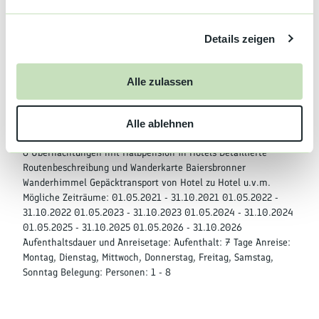
n
Gut zu wissen
g
Details zeigen
s
a
Kategorien
u
Alle zulassen
s
Wandern
w
Alle ablehnen
a
Leistungen
h
6 Übernachtungen mit Halbpension in Hotels Detaillierte
l
Routenbeschreibung und Wanderkarte Baiersbronner
Wanderhimmel Gepäcktransport von Hotel zu Hotel u.v.m.
Mögliche Zeiträume: 01.05.2021 - 31.10.2021 01.05.2022 -
31.10.2022 01.05.2023 - 31.10.2023 01.05.2024 - 31.10.2024
01.05.2025 - 31.10.2025 01.05.2026 - 31.10.2026
Aufenthaltsdauer und Anreisetage: Aufenthalt: 7 Tage Anreise:
Montag, Dienstag, Mittwoch, Donnerstag, Freitag, Samstag,
Sonntag Belegung: Personen: 1 - 8