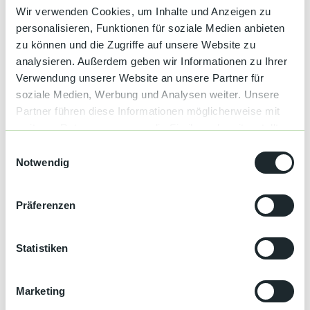
Kultur &
Wir verwenden Cookies, um Inhalte und Anzeigen zu
Brauchtum
personalisieren, Funktionen für soziale Medien anbieten
© Baiersbronn Touristik/Max Günter |
CC-BY-NC-ND
zu können und die Zugriffe auf unsere Website zu
Genuss &
Leistungen der Pauschale
Spezialitäten
analysieren. Außerdem geben wir Informationen zu Ihrer
6 Übernachtungen mit Halbpension in Hotels
Verwendung unserer Website an unsere Partner für
Gepäcktransport von Hotel zu Hotel (max. 20 kg pro
soziale Medien, Werbung und Analysen weiter. Unsere
Service &
Person)
Information
Partner führen diese Informationen möglicherweise mit
Wanderkarte Baiersbronner Wanderhimmel
weiteren Daten zusammen, die Sie ihnen bereitgestellt
Broschüre „Wanderguide“ mit detaillierter
Routenbeschreibung
haben oder die sie im Rahmen Ihrer Nutzung der Dienste
E
je Teilnehmer ein Seensteig-Pin
gesammelt haben.
Notwendig
i
Schwarzwald KONUS Gästekarte zur kostenlosen Nutzung
n
von Bussen und Regionalbahnen im ganzen Schwarzwald
w
Präferenzen
i
l
Terminübersicht
l
Statistiken
i
g
Marketing
u