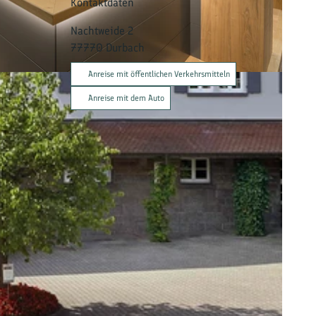
Kontaktdaten
Nachtweide 2
77770
Durbach
Anreise mit öffentlichen Verkehrsmitteln
Anreise mit dem Auto