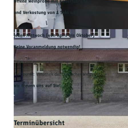
Offene Weinprobe mit Kellerführung
und Verkostung von 1 Sekt und 3 Spitzenweinen
© Winzer eG Durbach |
CC-BY-NC-ND
jeden Mittwoch (von April bis Oktober)
Keine
Voranmeldung notwendig!
Treffpunkt: Vinothek der Durbacher Winzer eG
Wir freuen uns auf Sie!
Terminübersicht