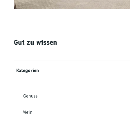
© Winzer eG |
CC-BY-NC-ND
Gut zu wissen
Kategorien
Genuss
Wein