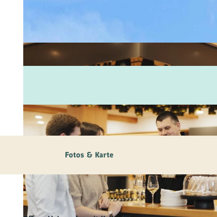
Fam
Akt
&
Erl
Kul
Bra
Gen
Spe
Fotos & Karte
Ser
Inf