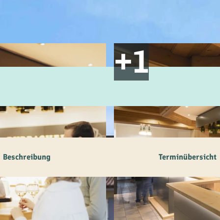
ilie
ivitäten
ebnisse
tur &
uchtum
uss &
zialitäten
Beschreibung
Terminübersicht
vice &
ormation