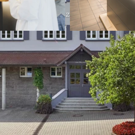
© Winzer eG Durbach |
CC-BY-NC-ND