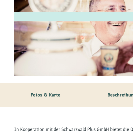
Fam
Akt
&
Erl
Kul
Bra
© Stefan Kuhn Photography
Gen
Spe
Fotos & Karte
Beschreibu
Ser
Inf
In Kooperation mit der Schwarzwald Plus GmbH bietet die