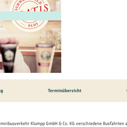
ilie
ivitäten
ebnisse
tur &
uchtum
uss &
zialitäten
ng
Terminübersicht
vice &
ormation
 Omnibusverkehr Klumpp GmbH & Co. KG verschiedene Busfahrten 