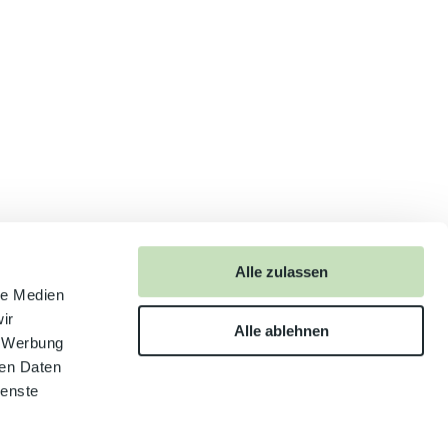
Alle zulassen
le Medien
ir
Alle ablehnen
, Werbung
ren Daten
ienste