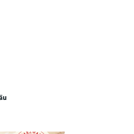
decken
räu
dern
ntainbiken