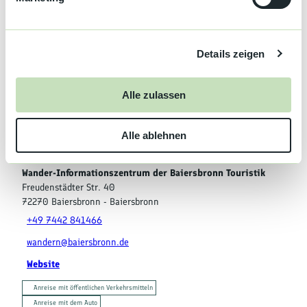
u
n
Veranstaltung
g
Details zeigen
s
Kultur
a
u
Ansprechpartner:in
Alle zulassen
s
Wander-Informationszentrum der Baiersbronn Touristik
w
Alle ablehnen
a
Kontaktdaten
h
l
Wander-Informationszentrum der Baiersbronn Touristik
Freudenstädter Str. 40
72270
Baiersbronn
- Baiersbronn
+49 7442 841466
wandern@baiersbronn.de
Website
Anreise mit öffentlichen Verkehrsmitteln
Anreise mit dem Auto