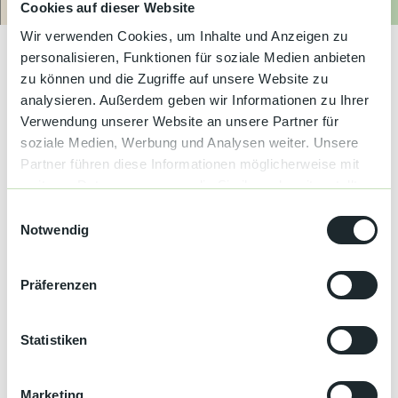
Kultur &
Fühlen Sie sich manchmal auch "wie gerädert" oder haben Sie
Cookies auf dieser Website
Route
Anrufen
Website
Brauchtum
das Gefühl, "auf dem Holzweg zu sein"? Erwandern Sie
Wir verwenden Cookies, um Inhalte und Anzeigen zu
entspannt Wald und Tal anhand von alten Sprichwörtern. Ziel ist
personalisieren, Funktionen für soziale Medien anbieten
die Michaelskapelle in Friedrichstal. Von dort geht es zurück
Genuss &
Spezialitäten
durch das ehemalige Gartenschaugelände.
zu können und die Zugriffe auf unsere Website zu
analysieren. Außerdem geben wir Informationen zu Ihrer
Verwendung unserer Website an unsere Partner für
Service &
Information
Terminübersicht
soziale Medien, Werbung und Analysen weiter. Unsere
Partner führen diese Informationen möglicherweise mit
weiteren Daten zusammen, die Sie ihnen bereitgestellt
haben oder die sie im Rahmen Ihrer Nutzung der Dienste
E
gesammelt haben.
Notwendig
i
Gut zu wissen
n
w
Präferenzen
i
Kategorien
l
l
Statistiken
Schwarzwald Plus
i
g
Wandern
Marketing