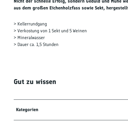
Nicht der schnelle Erfolg, sondern Geduld und Mühe w
0
aus dem großen Eichenholzfass sowie Sekt, hergestell
9
2
> Kellerrundgang
1
> Verkostung von 1 Sekt und 5 Weinen
p
> Mineralwasser
e
> Dauer ca. 1,5 Stunden
t
e
r
b
e
n
Gut zu wissen
d
e
r
0
Kategorien
0
1
5