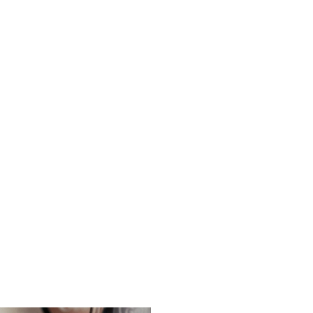
decken
dern
ntainbiken