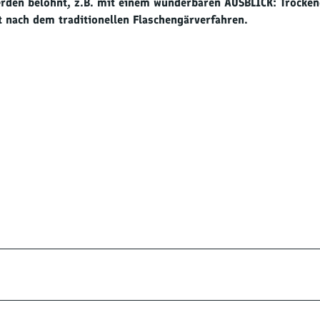
erden belohnt, z.B. mit einem wunderbaren AUSBLICK: Trocken
t nach dem traditionellen Flaschengärverfahren.