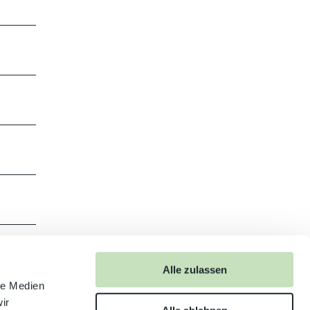
Alle zulassen
le Medien
ir