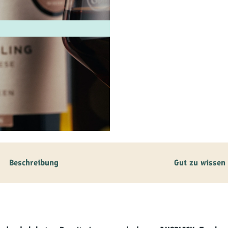
ilie
ivitäten
ebnisse
tur &
uchtum
uss &
zialitäten
Beschreibung
Gut zu wissen
vice &
ormation