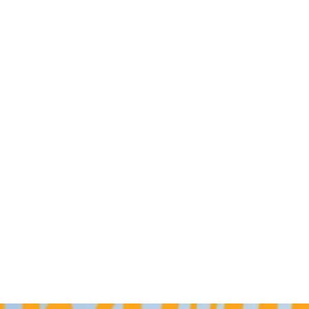
decken
dern
ntainbiken