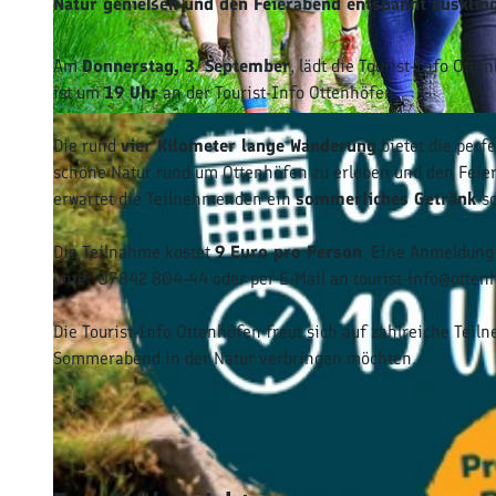
Natur genießen und den Feierabend entspannt ausklin
Am
Donnerstag, 3. September
, lädt die Tourist-Info Ot
ist um
19 Uhr
an der Tourist-Info Ottenhöfen.
© Nicolai Stotz |
CC-BY-SA
Die rund
vier Kilometer lange Wanderung
bietet die perf
schöne Natur rund um Ottenhöfen zu erleben und den Feie
erwartet die Teilnehmenden ein
sommerliches Getränk
s
Die Teilnahme kostet
9 Euro pro Person
. Eine Anmeldung 
unter 07842 804-44 oder per E-Mail an tourist-info@otten
Die Tourist-Info Ottenhöfen freut sich auf zahlreiche Te
Sommerabend in der Natur verbringen möchten.