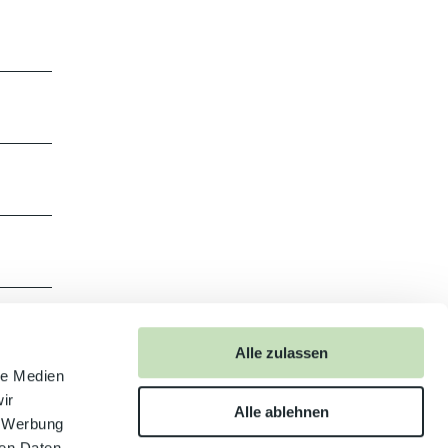
Alle zulassen
le Medien
ir
Alle ablehnen
, Werbung
ren Daten