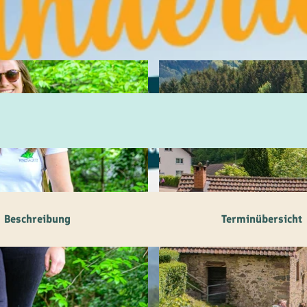
ilie
ivitäten
ebnisse
tur &
uchtum
uss &
zialitäten
Beschreibung
Terminübersicht
vice &
ormation