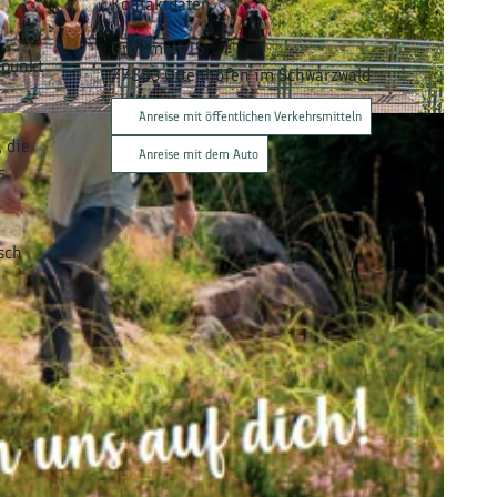
Kontaktdaten
Großmatt 15
fpunkt
77883
Ottenhöfen im Schwarzwald
Anreise mit öffentlichen Verkehrsmitteln
 die
Anreise mit dem Auto
s
sch