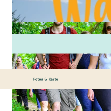
Fam
Akt
&
Erl
Kul
Bra
Gen
Spe
Fotos & Karte
Ser
Inf