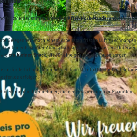
gen lassen
tenhöfen zu einer stimmungsvollen
After-Work-Wanderung
ein. Tref
© Nicolai Stotz |
CC-BY-SA
ekte Gelegenheit, nach einem Arbeitstag frische Luft zu schnappen,
rabend in entspannter Atmosphäre ausklingen zu lassen. Unterweg
owie
ein kleiner Snack
, die für eine genussvolle Pause sorgen.
ist erforderlich und kann bei der Tourist-Info Ottenhöfen telefoni
hoefen.de erfolgen.
ilnehmerinnen und Teilnehmer, die gemeinsam einen entspannten