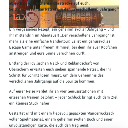
Kultur &
abwechslungsreiche Wanderstrecke auf euch.
Brauchtum
Seid ihr bereit, das Rätsel um den „verschollenen Jahrgang“
zu lösen?
Genuss &
Spezialitäten
Ein vergessenes Rezept, ein geheimnisvoller Jahrgang – und
© Judith Pauli |
CC-BY-NC-SA
ihr mittendrin im Abenteuer! „Der verschollene Jahrgang“ ist
Service &
mehr als eine einfache Wandertour: Es ist ein genussvolles
Information
Escape Game unter freiem Himmel, bei dem ihr euer Köpfchen
anstrengen und eure Sinne verwöhnen dürft.
Entlang der idyllischen Wald- und Reblandschaft von
Oberachern erwarten euch sieben spannende Rätsel, die ihr
Schritt für Schritt lösen müsst, um dem Geheimnis des
verschollenen Jahrgangs auf die Spur zu kommen.
Auf eurer Reise werdet ihr an vier Genussstationen mit
erlesenen Weinen belohnt – jeder Schluck bringt euch dem Ziel
ein kleines Stück näher.
Gestartet wird mit einem liebevoll gepackten Wanderrucksack
voller Spielmaterial, einem geheimnisvollen Buch und einer
unvollständigen Karte, die euch den Weg weist.