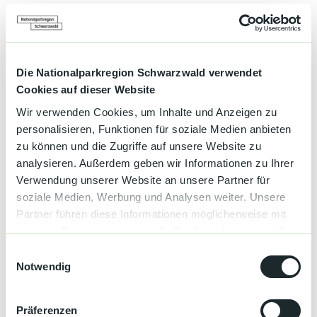
Dauer: ca. 3,5 Stunden
Länge: ca. 5,5 km (Rundweg)
Anspruch: Mittel (Strecke & Rätsel)
Die Nationalparkregion Schwarzwald verwendet
Cookies auf dieser Website
Ausrüstung: Festes Schuhwerk
Wir verwenden Cookies, um Inhalte und Anzeigen zu
Startpunkt: Wird nach Buchung bekannt gegeben
personalisieren, Funktionen für soziale Medien anbieten
Ob mit Freunden, als Teamevent oder als ganz besonderes
zu können und die Zugriffe auf unsere Website zu
Highlight im Urlaub – diese Tour verbindet Natur, Rätsel und
analysieren. Außerdem geben wir Informationen zu Ihrer
Wein zu einem unvergesslichen Erlebnis.
Verwendung unserer Website an unsere Partner für
soziale Medien, Werbung und Analysen weiter. Unsere
Kein Wein-Fan – auch kein Problem. Die Tour kann auch ohne
dem Weinpaket gebucht werden oder ihr spielt unser Escape
Partner führen diese Informationen möglicherweise mit
Game „Der geheime Zauberwald“.
weiteren Daten zusammen, die Sie ihnen bereitgestellt
haben oder die sie im Rahmen Ihrer Nutzung der Dienste
Weitere Infos findet ihr auf unserer Webseite:
E
gesammelt haben.
Notwendig
i
www.erlebe-abenteuer-events.de
n
Email:
Info@erlebe-abenteuer-events.de
w
Präferenzen