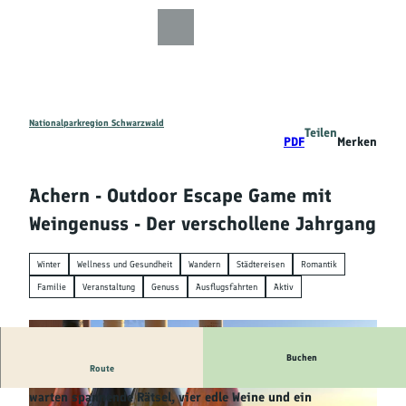
Z
u
Zur
Zur
Zur
Merkzettel
Suche
m
Karte
Karte
Gästekarte
I
n
h
a
Nationalparkregion Schwarzwald
Teilen
Entdecken
PDF
Merken
l
t
Wandern
Achern - Outdoor Escape Game mit
Weingenuss - Der verschollene Jahrgang
Mountainbiken
Winter
Wellness und Gesundheit
Wandern
Städtereisen
Romantik
Familie
Familie
Veranstaltung
Genuss
Ausflugsfahrten
Aktiv
Aktivitäten
&
Erlebnisse
Buchen
Route
Bei diesem außergewöhnlichen Outdoor Escape Game
warten spannende Rätsel, vier edle Weine und ein