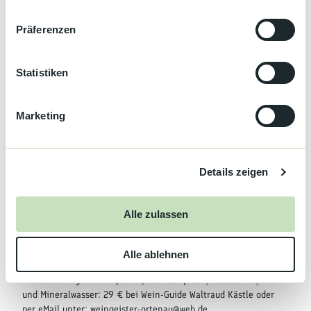
n
w
Präferenzen
Aktiv
i
l
Veranstaltung
l
Statistiken
i
Ausflugsfahrten
g
Marketing
u
Anreise & Parken
n
g
Bühler Reben
Details zeigen
s
Social Media
a
u
Facebook
Alle zulassen
s
Instagram
w
Alle ablehnen
a
Preisinformationen
h
Kostenbeitrag - inkl. Aperitif, 3er-Weinprobe, Käsewürfel, Brot
l
und Mineralwasser: 29 € bei Wein-Guide Waltraud Kästle oder
per eMail unter: weingeister-ortenau@web.de