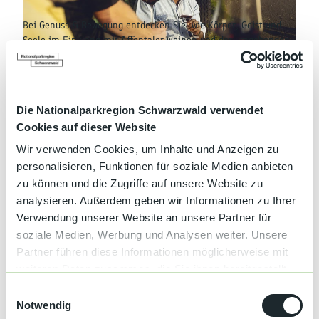
Kultur &
Brauchtum
Bei Genuss & Bewegung entdecken Sie, wie Körper, Geist und
Seele im Einklang mit Affentaler Weinen und der umgebenden
Genuss &
Natur harmonieren.
© Tourist Info /FBBO, Affentaler Winzer |
CC-BY-NC-SA
Spezialitäten
Service &
Die Nationalparkregion Schwarzwald verwendet
Information
Terminübersicht
Cookies auf dieser Website
Wir verwenden Cookies, um Inhalte und Anzeigen zu
personalisieren, Funktionen für soziale Medien anbieten
zu können und die Zugriffe auf unsere Website zu
Gut zu wissen
analysieren. Außerdem geben wir Informationen zu Ihrer
Verwendung unserer Website an unsere Partner für
soziale Medien, Werbung und Analysen weiter. Unsere
Kategorien
Partner führen diese Informationen möglicherweise mit
weiteren Daten zusammen, die Sie ihnen bereitgestellt
Wein
haben oder die sie im Rahmen Ihrer Nutzung der Dienste
E
gesammelt haben.
Notwendig
i
Genuss