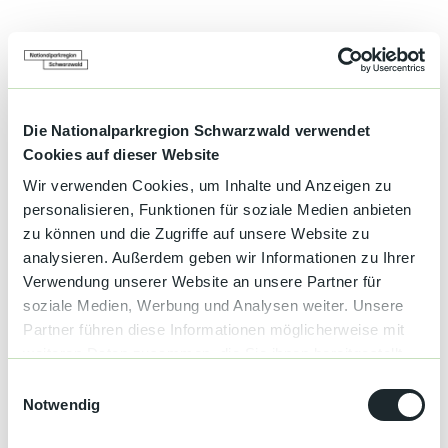
o
l
l
h
p
p
Gut zu wissen
n
l
l
m
a
a
o
t
t
Sprachkenntnisse
b
z
z
Die Nationalparkregion Schwarzwald verwendet
i
v
Deutsch, Englisch, Französisch, Niederländisch
Cookies auf dieser Website
l
o
s
Wir verwenden Cookies, um Inhalte und Anzeigen zu
m
Kapazität
t
personalisieren, Funktionen für soziale Medien anbieten
P
e
Gesamtzahl der Zimmer
15
a
zu können und die Zugriffe auf unsere Website zu
l
r
analysieren. Außerdem geben wir Informationen zu Ihrer
l
k
Sprachkenntnisse
Verwendung unserer Website an unsere Partner für
p
p
soziale Medien, Werbung und Analysen weiter. Unsere
l
Deutsch, Englisch, Französisch, Niederländisch
l
a
Partner führen diese Informationen möglicherweise mit
a
t
weiteren Daten zusammen, die Sie ihnen bereitgestellt
t
Ausstattung Camping
z
haben oder die sie im Rahmen Ihrer Nutzung der Dienste
z
E
gesammelt haben.
Notwendig
Platzbeleuchtung
i
n