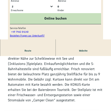
Kultur &
Anreise
Abreise
Brauchtum
0
Erwachsene
Kinder
A
A
Genuss &
n
n
Online buchen
Spezialitäten
s
s
i
i
Service-Telefon
+49 7442 84140
c
c
Service &
Bestehen Fragen zur Unterkunft?
D
h
h
Information
r
t
t
o
W
W
Route
Website
h
Der Wohnmobilstellplatz in Baiersbronn liegt zentral und in
o
o
n
direkter Nähe zur Schelklewiese mit See und
h
h
e
(Inklusions-)Spielplatz. Einkaufsmöglichkeiten und die S-
n
n
n
Bahnhaltestelle sind fußläufig erreichbar. Frisch renoviert
m
m
a
bietet der beleuchtete Platz ganzjährig Stellfläche für bis zu 9
o
o
n
Wohnmobile. Die Gebühr zzgl. Kurtaxe kann direkt vor Ort am
b
b
s
Automaten mit Karte bezahlt werden. Die KONUS-Karte
i
i
i
erhalten Sie bei der Baiersbronn Touristik. Der Stellplatz ist mit
l
l
c
einer Frischwasser- und Entsorgungsstation sowie einer
s
s
h
Stromsäule von „Camper Clean“ ausgestattet.
t
t
t
e
e
W
l
l