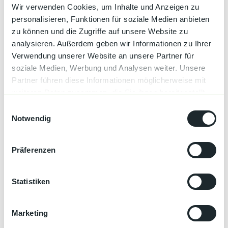
Wir verwenden Cookies, um Inhalte und Anzeigen zu
Preise & Verfügbarkeit
personalisieren, Funktionen für soziale Medien anbieten
zu können und die Zugriffe auf unsere Website zu
analysieren. Außerdem geben wir Informationen zu Ihrer
Verwendung unserer Website an unsere Partner für
Gut zu wissen
soziale Medien, Werbung und Analysen weiter. Unsere
Partner führen diese Informationen möglicherweise mit
weiteren Daten zusammen, die Sie ihnen bereitgestellt
Allgemeine Informationen
haben oder die sie im Rahmen Ihrer Nutzung der Dienste
E
gesammelt haben.
Notwendig
i
Garten
n
w
Sprachkenntnisse
Präferenzen
i
Deutsch
l
l
Statistiken
Parkplätze
i
g
Marketing
Parkplatz
u