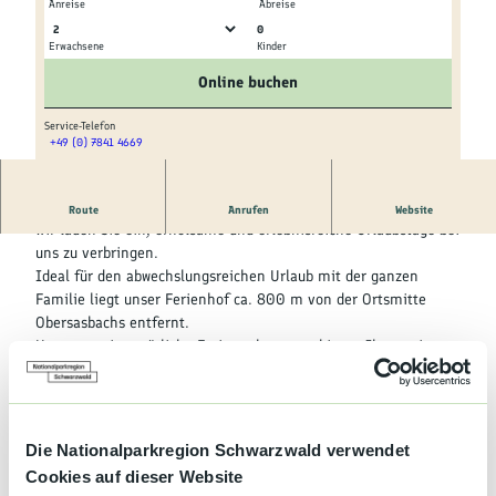
Kultur &
Anreise
Abreise
Brauchtum
0
Erwachsene
Kinder
© tomas
© tomas
Genuss &
Online buchen
Spezialitäten
Service-Telefon
+49 (0) 7841 4669
Service &
© tomas
Information
Herzlich willkommen bei Familie Bauer in Obersasbach.
Route
Anrufen
Website
Wir laden Sie ein, erholsame und erlebnisreiche Urlaubstage bei
uns zu verbringen.
Ideal für den abwechslungsreichen Urlaub mit der ganzen
Familie liegt unser Ferienhof ca. 800 m von der Ortsmitte
Obersasbachs entfernt.
Unsere zwei gemütliche Ferienwohnungen bieten Ihnen einen
wunderbaren Blick in die Obstanlagen, den Garten, über
Weinberge hinweg bis auf die Hornisgrinde.
Verschiedene Einkaufsmöglichkeiten sind in wenigen Minuten
erreichbar und gute Restaurants laden in der Nähe zur Einkehr.
Die Nationalparkregion Schwarzwald verwendet
Cookies auf dieser Website