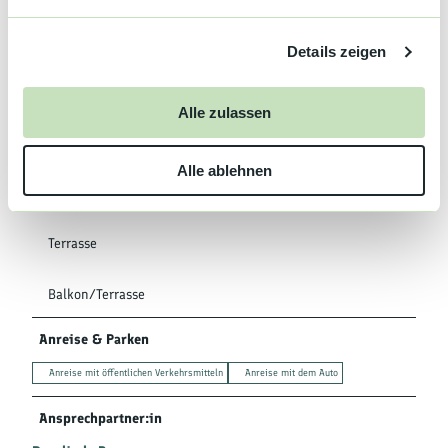
n
Sprachkenntnisse
g
Deutsch
Details zeigen
s
a
Ausstattung
u
Alle zulassen
s
Babyhochstuhl
w
Alle ablehnen
a
Babybett
h
l
Terrasse
Balkon/Terrasse
Anreise & Parken
Anreise mit öffentlichen Verkehrsmitteln
Anreise mit dem Auto
Ansprechpartner:in