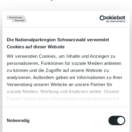
Gut zu wissen
Die Nationalparkregion Schwarzwald verwendet
Cookies auf dieser Website
Allgemeine Informationen
Wir verwenden Cookies, um Inhalte und Anzeigen zu
Fahrradverleih
personalisieren, Funktionen für soziale Medien anbieten
zu können und die Zugriffe auf unsere Website zu
analysieren. Außerdem geben wir Informationen zu Ihrer
Kinderbetreuung
Verwendung unserer Website an unsere Partner für
soziale Medien, Werbung und Analysen weiter. Unsere
Haustiere auf Anfrage
Partner führen diese Informationen möglicherweise mit
weiteren Daten zusammen, die Sie ihnen bereitgestellt
Frühstücksbuffet
haben oder die sie im Rahmen Ihrer Nutzung der Dienste
E
gesammelt haben.
Notwendig
i
Liegewiese
n