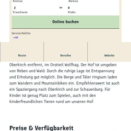
Kultur &
Anreise
Abreise
Brauchtum
0
Erwachsene
Kinder
© tomas
© tomas
Genuss &
Online buchen
Spezialitäten
Service-Telefon
+49
Service &
© tomas
Information
Route
Anrufen
Website
Unser Wein- und Obsthof liegt ca. 1,5km von der Stadt
Oberkirch entfernt, im Orstteil Wolfhag. Der Hof ist umgeben
von Reben und Wald. Durch die ruhige Lage ist Entspannung
und Erholung gut möglich. Die Berge und Täler ringsum laden
zum Wandern und Mountainbiken ein. Empfehlenswert ist auch
ein Spaziergang nach Oberkirch und zur Schauenburg. Für
Kinder ist genug Platz zum Spielen, auch mit den
kinderfreundlichen Tieren rund um unseren Hof.
Preise & Verfügbarkeit