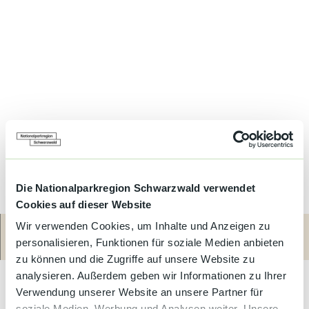
Die Nationalparkregion Schwarzwald verwendet
Cookies auf dieser Website
Wir verwenden Cookies, um Inhalte und Anzeigen zu
personalisieren, Funktionen für soziale Medien anbieten
Route
Anrufen
Website
Der Schulzenhof in ruhiger und doch zentraler Lage bietet drei
zu können und die Zugriffe auf unsere Website zu
gemütlich eingerichtete Ferienwohungen.
analysieren. Außerdem geben wir Informationen zu Ihrer
Lassen Sie sich einladen zu einem erholsamen,
Verwendung unserer Website an unsere Partner für
abwechslungsreichen und gelungenen Urlaub für die ganze
soziale Medien, Werbung und Analysen weiter. Unsere