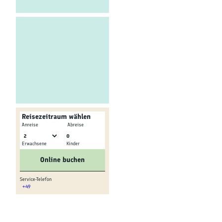
Kultur &
Brauchtum
Genuss &
Spezialitäten
Service &
Information
Reisezeitraum wählen
-
Anreise
Abreise
0
Erwachsene
Kinder
Online buchen
Service-Telefon
+49