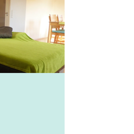
ilie
ivitäten
ebnisse
tur &
uchtum
uss &
zialitäten
vice &
ormation