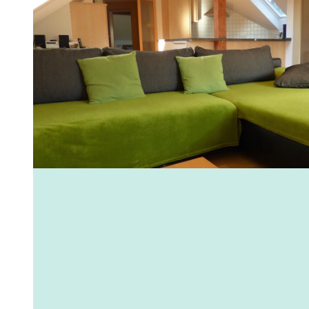
Fam
Akt
&
Erl
Kul
Bra
© tomas
Gen
Spe
Ser
Inf