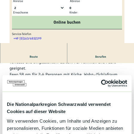
Kultur &
Anreise
Abreise
Brauchtum
0
Erwachsene
Kinder
© Theo Schäfer
© Theo Schäfer
Genuss &
Online buchen
Spezialitäten
Service-Telefon
+49 (0)163/6832199
Service &
© Theo Schäfer
Information
Liebevoll eingerichtete Ferienwohnung mit überdachter
Route
Anrufen
Terrasse und eingezäuntem Garten. Für Familien und Paare
geeignet.
Fewo 58 qm für 2-4 Personen mit Küche, Wohn-/Schlafraum,
Schlafzimmer, Bad, WC.
Kinderermäßigung auf Anfrage.
Die Nationalparkregion Schwarzwald verwendet
Preise & Verfügbarkeit
Cookies auf dieser Website
Wir verwenden Cookies, um Inhalte und Anzeigen zu
personalisieren, Funktionen für soziale Medien anbieten