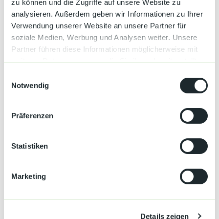
zu können und die Zugriffe auf unsere Website zu
Gut zu wissen
analysieren. Außerdem geben wir Informationen zu Ihrer
Verwendung unserer Website an unsere Partner für
soziale Medien, Werbung und Analysen weiter. Unsere
Allgemeine Informationen
Partner führen diese Informationen möglicherweise mit
weiteren Daten zusammen, die Sie ihnen bereitgestellt
Garten
haben oder die sie im Rahmen Ihrer Nutzung der Dienste
E
gesammelt haben.
Notwendig
i
Sprachkenntnisse
n
Deutsch, Englisch
w
Präferenzen
i
Parkplätze
l
l
Statistiken
Parkplatz
i
g
Erreichbarkeit / Lage
Marketing
u
n
Ländliche Lage
g
Details zeigen
s