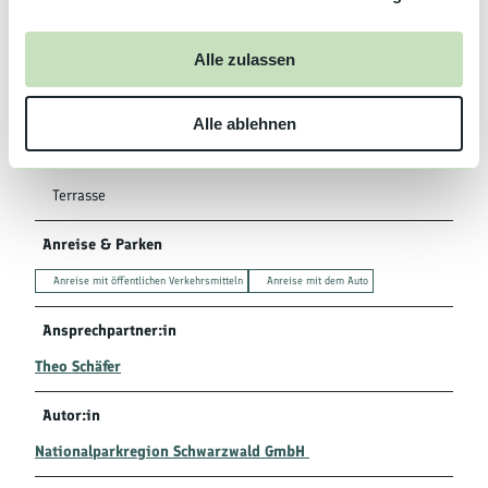
Sprachkenntnisse
a
Deutsch, Englisch
u
Alle zulassen
s
Ausstattung
w
Alle ablehnen
a
Babybett
h
l
Terrasse
Anreise & Parken
Anreise mit öffentlichen Verkehrsmitteln
Anreise mit dem Auto
Ansprechpartner:in
Theo Schäfer
Autor:in
Nationalparkregion Schwarzwald GmbH