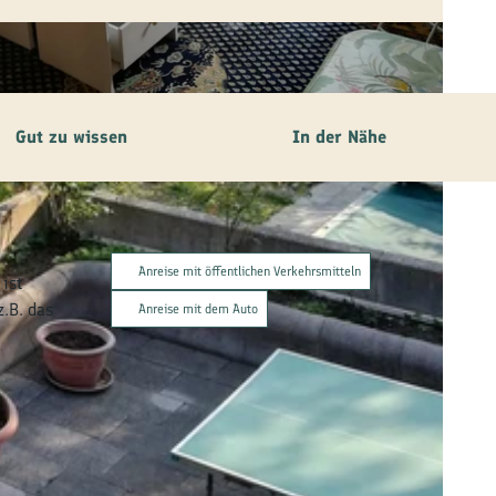
Gut zu wissen
In der Nähe
Anreise mit öffentlichen Verkehrsmitteln
ist
.B. das
Anreise mit dem Auto