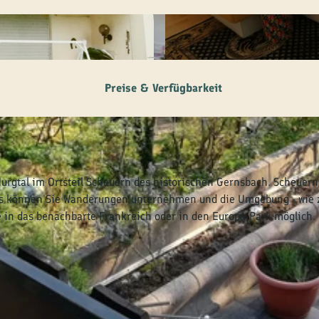
© tomas
Preise & Verfügbarkeit
rgtal im Ortsteil Scheuern des historischen Gernsbach. Scheuern 
aus können Sie Wanderungen unternehmen und die Umgebung - wie z
e in das benachbarte Frankreich oder in den Europa-Park möglich.