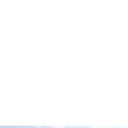
decken
dern
ntainbiken