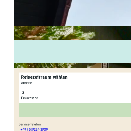
Fam
Akt
&
Erl
Kul
Bra
Reisezeitraum wählen
Gen
Anreise
Spe
Erwachsene
Ser
Inf
Service-Telefon
+49 (0)7224-3709