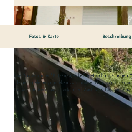
© tomas
Fotos & Karte
Beschreibung
Das Privatzimmer "Katzenkoje" befindet sich im schönen Mu
idyllisch gelegen, umgeben von intakter Natur. Von hier 
historische Gernsbach - erkunden. Auch sind Tagesausflüg