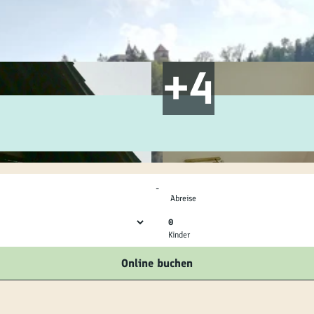
ilie
ivitäten
ebnisse
tur &
uchtum
-
uss &
Abreise
zialitäten
0
Kinder
vice &
Online buchen
ormation