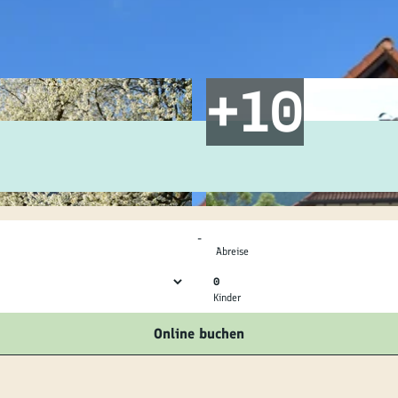
ilie
ivitäten
ebnisse
tur &
uchtum
-
uss &
Abreise
zialitäten
0
Kinder
vice &
Online buchen
ormation