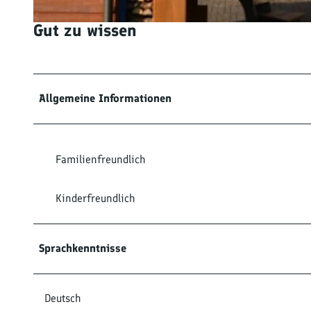
Gut zu wissen
1
.
H
a
u
Allgemeine Informationen
s
a
n
Familienfreundlich
s
i
c
Kinderfreundlich
h
t
Sprachkenntnisse
Deutsch