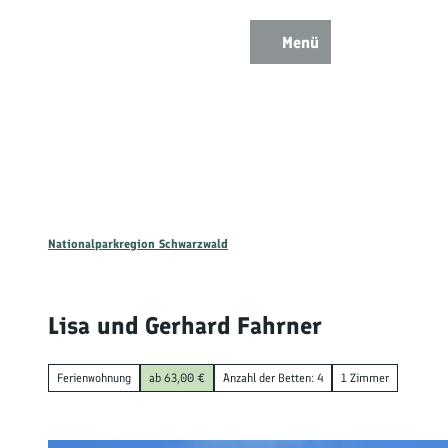
Z
u
Menü
Zur
Zur
Zur
Merkzettel
Suche
m
Karte
Karte
Gästekarte
I
n
h
a
l
t
Nationalparkregion Schwarzwald
Ent
Lisa und Gerhard Fahrner
Wan
Ferienwohnung
ab 63,00 €
Anzahl der Betten: 4
1 Zimmer
Mou