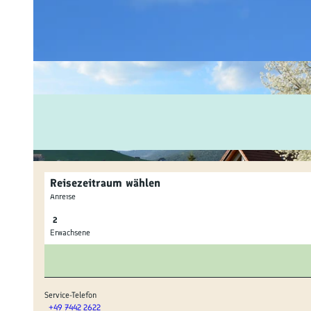
Fam
Akt
&
Erl
Kul
Bra
Reisezeitraum wählen
Gen
Anreise
Spe
Erwachsene
Ser
Inf
Service-Telefon
+49 7442 2622