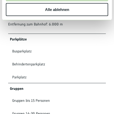
Deutsch, Englisch
w
Alle ablehnen
a
Entfernung
h
l
Entfernung zum Bahnhof: 6.000 m
Parkplätze
Busparkplatz
Behindertenparkplatz
Parkplatz
Gruppen
Gruppen bis 15 Personen
Gruppen 16-30 Personen