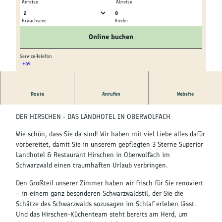
Kultur &
Anreise
Abreise
Brauchtum
0
Erwachsene
Kinder
© tomas
© tomas
Genuss &
Online buchen
Spezialitäten
Service-Telefon
+49
Service &
© tomas
Information
Route
Anrufen
Website
SCHWARZWALD URLAUB MIT HERZ
DER HIRSCHEN - DAS LANDHOTEL IN OBERWOLFACH
Wie schön, dass Sie da sind! Wir haben mit viel Liebe alles dafür
vorbereitet, damit Sie in unserem gepflegten 3 Sterne Superior
Landhotel & Restaurant Hirschen in Oberwolfach im
Schwarzwald einen traumhaften Urlaub verbringen.
Den Großteil unserer Zimmer haben wir frisch für Sie renoviert
– in einem ganz besonderen Schwarzwaldstil, der Sie die
Schätze des Schwarzwalds sozusagen im Schlaf erleben lässt.
Und das Hirschen-Küchenteam steht bereits am Herd, um