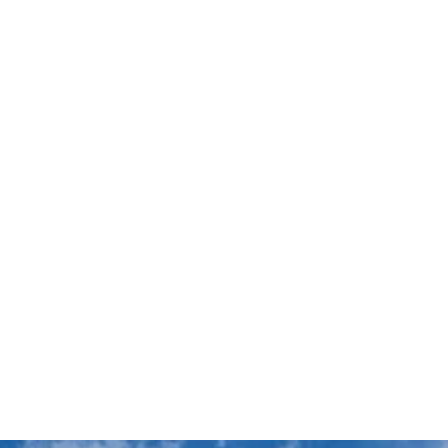
decken
dern
ntainbiken