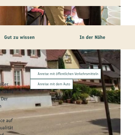
Gut zu wissen
In der Nähe
Anreise mit öffentlichen Verkehrsmitteln
m
roßer
Anreise mit dem Auto
N. Ganz
 Der
n
ce auf
ualität
nd