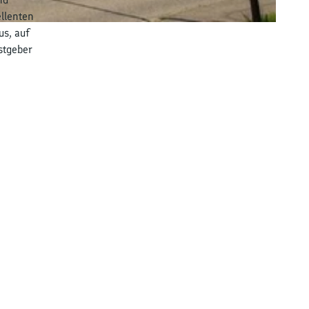
llenten
us, auf
stgeber