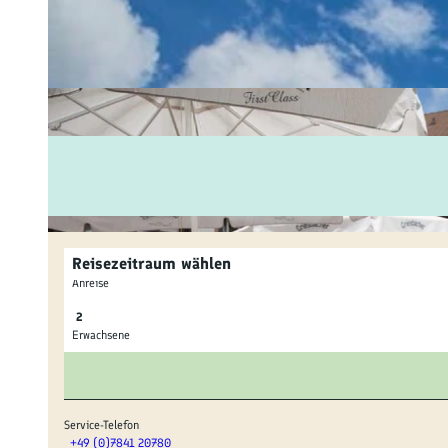
Fam
Akt
&
Erl
Kul
Bra
Reisezeitraum wählen
Gen
Anreise
Spe
Erwachsene
Ser
Inf
Service-Telefon
+49 (0)7841 20780