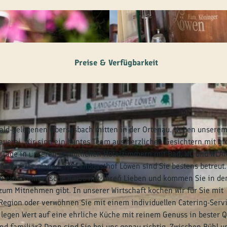
© tomas
Preise & Verfügbarkeit
wald-gelegenen Obersasbach mitten in der Ortenau. Neben unsere
auerei. Wir sind ein buntes Team aus herzlichen Gesichtern mit g
te Tage in unseren gemütlichen Hotelzimmern mit Bad, WC und WLA
häftsreise planen, im Landgasthof Löwen sind Sie bestens betreut.
 Sie eine kulinarische Reise mit Ihren Lieben und kommen Sie in de
um Mitnehmen gibt. In unserer Wirtschaft kochen wir für Sie mit
Region oder verwöhnen Sie mit einem individuellen Catering-Servi
 legen Wert auf eine ehrliche Küche mit reinem Genuss in bester Q
d familiär? Dann sind Sie bei uns genau richtig. Zwischen Bühl u