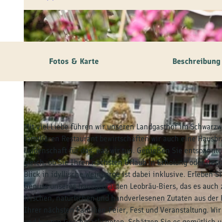
© tomas
Fotos & Karte
Beschreibung
Mit viel Liebe führen wir unseren Landgasthof im Schwarz
familiären Restaurant bewirtschaften wir auch eine Hausbr
Leidenschaft für das, was wir tun. Genießen Sie entspann
gleich, ob Sie Ihren nächsten Urlaub in Erholung oder Gesc
Blick in idyllische Weinberge ist dabei inklusive. Erleben
Genuss unseres hausgebrauten Leobräu-Biers, das es auch z
frischen, natürlichen und handverlesenen Zutaten aus der 
Ihrer nächsten Familien-Feier, Fest und Veranstaltung. Wir
und bunten Geschmacksnoten. Schätzen Sie es gemütlich un