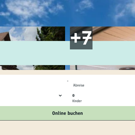
ilie
ivitäten
ebnisse
tur &
uchtum
-
uss &
Abreise
zialitäten
0
Kinder
vice &
Online buchen
ormation