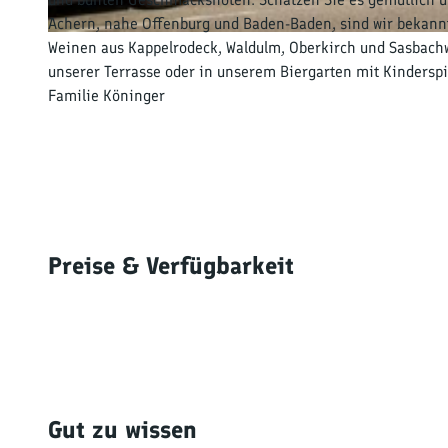
Achern, nahe Offenburg und Baden-Baden, sind wir bekannt
© tomas
Weinen aus Kappelrodeck, Waldulm, Oberkirch und Sasbachw
unserer Terrasse oder in unserem Biergarten mit Kindersp
Familie Köninger
Preise & Verfügbarkeit
Gut zu wissen