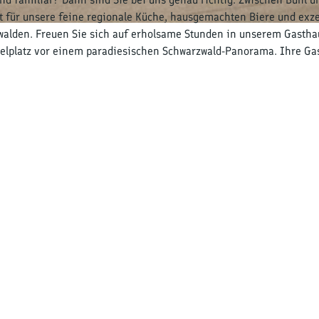
 für unsere feine regionale Küche, hausgemachten Biere und exze
alden. Freuen Sie sich auf erholsame Stunden in unserem Gastha
ielplatz vor einem paradiesischen Schwarzwald-Panorama. Ihre Ga