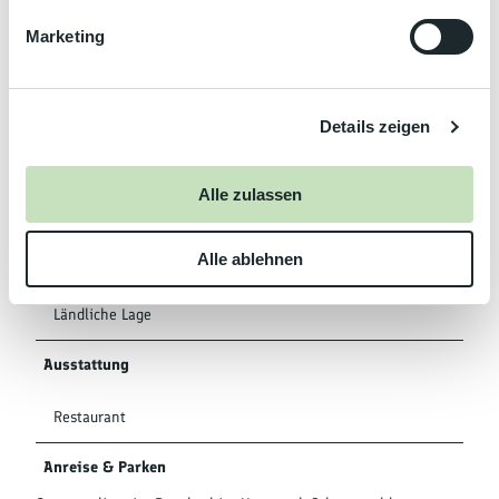
Frühstücksbuffet
g
Marketing
u
Parkplätze
n
g
Parkplatz
Details zeigen
s
a
Klassifizierung
u
Alle zulassen
s
Romantisches Ambiente
w
Alle ablehnen
a
Erreichbarkeit / Lage
h
l
Ländliche Lage
Ausstattung
Restaurant
Anreise & Parken