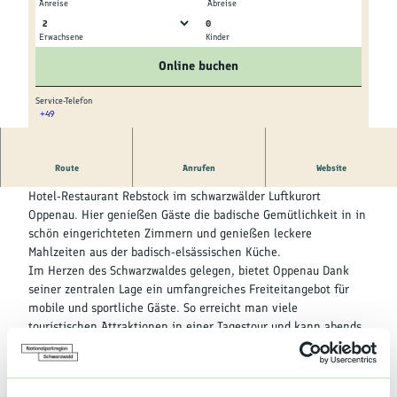
Kultur &
Anreise
Abreise
Brauchtum
0
Erwachsene
Kinder
© tomas
© tomas
Genuss &
Online buchen
Spezialitäten
Service-Telefon
+49
Service &
© tomas
Information
Route
Anrufen
Website
Familie Braun-Ohlmann heißt Sie herzlich willkommen im
Hotel-Restaurant Rebstock im schwarzwälder Luftkurort
Oppenau. Hier genießen Gäste die badische Gemütlichkeit in in
schön eingerichteten Zimmern und genießen leckere
Mahlzeiten aus der badisch-elsässischen Küche.
Im Herzen des Schwarzwaldes gelegen, bietet Oppenau Dank
seiner zentralen Lage ein umfangreiches Freiteitangebot für
mobile und sportliche Gäste. So erreicht man viele
touristischen Attraktionen in einer Tagestour und kann abends
im idyllischen Städtchen den Tag ausklingen lassen. Wer lieber
gemütlicher zu Fuß oder mit dem Fahrrad Ausflüge oder
Wanderungen machen möchte, ist hier goldrichtig. Ein gut