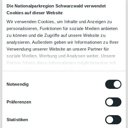
ausgebautes Wegenetz mit speziellen Wander - und
Die Nationalparkregion Schwarzwald verwendet
Fahrradrouten, für jede Anforderung, ist hier zu finden. Die
Cookies auf dieser Website
klare Luft, der Wald und seine reizvollen Lichtungen bieten für
Landschaftsgenießer ideale Voraussetzungen seinen Platz zum
Wir verwenden Cookies, um Inhalte und Anzeigen zu
Träumen und Entspannen zu finden.
personalisieren, Funktionen für soziale Medien anbieten
zu können und die Zugriffe auf unsere Website zu
analysieren. Außerdem geben wir Informationen zu Ihrer
Verwendung unserer Website an unsere Partner für
Preise & Verfügbarkeit
soziale Medien, Werbung und Analysen weiter. Unsere
Partner führen diese Informationen möglicherweise mit
weiteren Daten zusammen, die Sie ihnen bereitgestellt
haben oder die sie im Rahmen Ihrer Nutzung der Dienste
E
Gut zu wissen
gesammelt haben.
Notwendig
i
n
w
Allgemeine Informationen
Präferenzen
i
l
Haustiere auf Anfrage
l
Statistiken
i