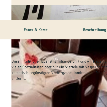
© tomas
Fotos & Karte
Beschreibung
Unser Traditions-Haus ist familiär geführt und wir freuen
vielen Spezialitäten oder nur ein Viertele mit Vesper in g
klimatisch begünstigten Vorbergzone, inmitten von Rebhügeln
entfernt.