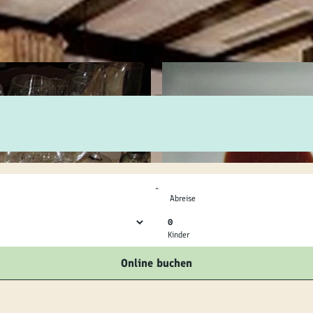
ilie
ivitäten
ebnisse
tur &
uchtum
-
uss &
Abreise
zialitäten
0
Kinder
vice &
Online buchen
ormation