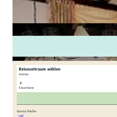
Fam
Akt
&
Erl
Kul
Bra
Reisezeitraum wählen
Gen
Anreise
Spe
Erwachsene
Ser
Inf
Service-Telefon
+49