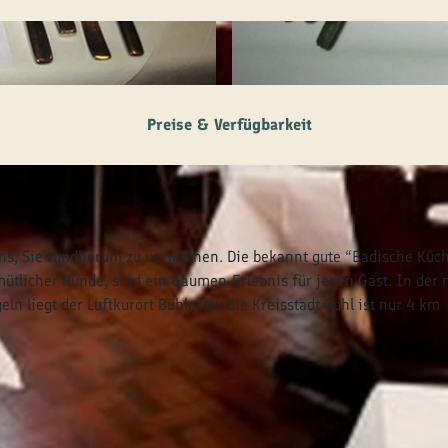
© tomas
Preise & Verfügbarkeit
 uns, Sie rundherum zu verwöhnen. Die bekannt gute “Badische Küc
emütlicher Runde, sind ein Gaumen-Erlebnis für jeden Gast. In der 
 liegt der Luftkurort Bühlertal, die Kreisstadt Bühl ist nur 4 km