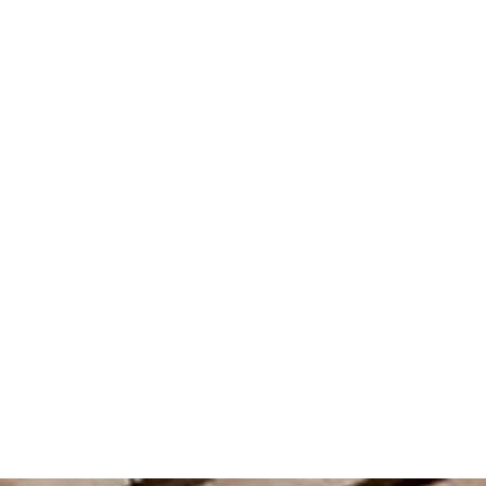
decken
dern
ntainbiken