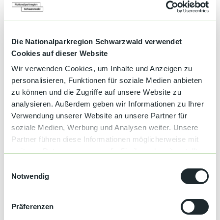
E-Auto-Ladesäule
Die Nationalparkregion Schwarzwald verwendet
Liegewiese
Cookies auf dieser Website
Wir verwenden Cookies, um Inhalte und Anzeigen zu
Hallenbad
personalisieren, Funktionen für soziale Medien anbieten
zu können und die Zugriffe auf unsere Website zu
Solarium
analysieren. Außerdem geben wir Informationen zu Ihrer
Verwendung unserer Website an unsere Partner für
Wellness
soziale Medien, Werbung und Analysen weiter. Unsere
Partner führen diese Informationen möglicherweise mit
Massage
weiteren Daten zusammen, die Sie ihnen bereitgestellt
haben oder die sie im Rahmen Ihrer Nutzung der Dienste
E
Sprachkenntnisse
gesammelt haben.
Notwendig
i
Deutsch, Englisch, Französisch
n
w
Kapazität
Präferenzen
i