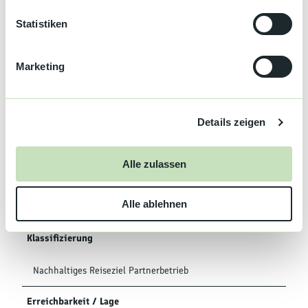
Anzahl Betten
50
l
l
Statistiken
Gesamtzahl der Zimmer
30
i
Einzelzimmer
10
g
Marketing
Doppelzimmer
20
u
n
Parkplätze
g
Details zeigen
s
Garage
a
u
Alle zulassen
s
Busparkplatz
w
Alle ablehnen
a
Parkplatz
h
l
Klassifizierung
Nachhaltiges Reiseziel Partnerbetrieb
Erreichbarkeit / Lage