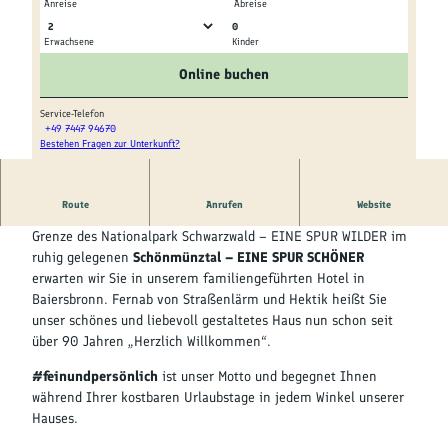
Kultur &
Anreise
Abreise
Brauchtum
0
Erwachsene
Kinder
G
R
Genuss &
ä
e
Online buchen
Spezialitäten
s
g
t
i
Service-Telefon
+49 7447 94670
e
o
Service &
Bestehen Fragen zur Unterkunft?
H
h
n
Information
o
a
a
t
u
l
Route
Anrufen
Website
e
In märchenhafter Lage, eingebettet in die Natur – an der
s
e
l
Grenze des Nationalpark Schwarzwald – EINE SPUR WILDER im
E
G
K
ruhig gelegenen
Schönmünztal – EINE SPUR SCHÖNER
m
e
l
erwarten wir Sie in unserem familiengeführten Hotel in
e
n
u
Baiersbronn. Fernab von Straßenlärm und Hektik heißt Sie
r
ü
m
unser schönes und liebevoll gestaltetes Haus nun schon seit
s
s
p
über 90 Jahren „Herzlich Willkommen“.
b
s
p
a
e
#feinundpersönlich
ist unser Motto und begegnet Ihnen
c
-
während Ihrer kostbaren Urlaubstage in jedem Winkel unserer
h
H
Hauses.
o
t