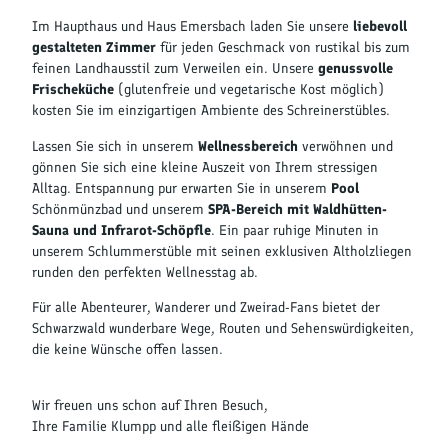
e
Im Haupthaus und Haus Emersbach laden Sie unsere
liebevoll
l
gestalteten Zimmer
für jeden Geschmack von rustikal bis zum
K
feinen Landhausstil zum Verweilen ein. Unsere
genussvolle
l
Frischeküche
(glutenfreie und vegetarische Kost möglich)
u
kosten Sie im einzigartigen Ambiente des Schreinerstübles.
m
Lassen Sie sich in unserem
Wellnessbereich
verwöhnen und
p
gönnen Sie sich eine kleine Auszeit von Ihrem stressigen
p
Alltag. Entspannung pur erwarten Sie in unserem
Pool
Schönmünzbad und unserem
SPA-Bereich mit Waldhütten-
Sauna und Infrarot-Schöpfle
. Ein paar ruhige Minuten in
unserem Schlummerstüble mit seinen exklusiven Altholzliegen
runden den perfekten Wellnesstag ab.
Für alle Abenteurer, Wanderer und Zweirad-Fans bietet der
Schwarzwald wunderbare Wege, Routen und Sehenswürdigkeiten,
die keine Wünsche offen lassen.
Wir freuen uns schon auf Ihren Besuch,
Ihre Familie Klumpp und alle fleißigen Hände