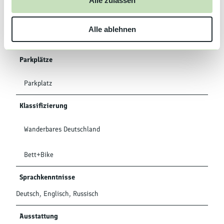
Alle zulassen
s
Entfernung zum Bahnhof: 800 m
w
Alle ablehnen
a
Entfernung zum Flughafen: 30.000 m
h
l
Parkplätze
Parkplatz
Klassifizierung
Wanderbares Deutschland
Bett+Bike
Sprachkenntnisse
Deutsch, Englisch, Russisch
Ausstattung