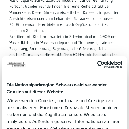
Nationalparks Schwarzwald befindet sich auf der Gemarkung
Forbach. Wanderfreunde finden hier eine Reihe attraktiver
Wanderziele. Diese führen zu eiszeitlichen Karseen, imposanten
Aussichtsfelsen oder zum bekannten Schwarzenbachstausee.
Für Etappenwanderer bietetn wir auch Gepäcktransport zum
nächsten Zielort an.
Familien mit Kindern erwartet ein Schwimmbad mit 1000 qm
Wasserfläche, ein Wasserspielepark und Themenwege wie der
Ziegenweg, Brunnenweg, Sagenweg oder Glücksweg. Ideal
erschließt man sich die weitläufigen Wälder mit Mountainbikes,
die mit entsprechenden Routenbeschreibungen bei uns im
Hause geliehen werden können.
Die Nationalparkregion Schwarzwald verwendet
Cookies auf dieser Website
Preise & Verfügbarkeit
Wir verwenden Cookies, um Inhalte und Anzeigen zu
personalisieren, Funktionen für soziale Medien anbieten
zu können und die Zugriffe auf unsere Website zu
analysieren. Außerdem geben wir Informationen zu Ihrer
Gut zu wissen
Verwendung unserer Website an unsere Partner für