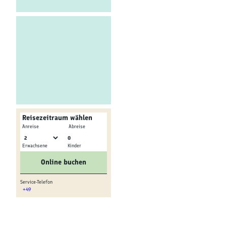
Kultur &
Brauchtum
Genuss &
Spezialitäten
Service &
Information
Reisezeitraum wählen
-
Anreise
Abreise
0
Erwachsene
Kinder
Online buchen
Service-Telefon
+49