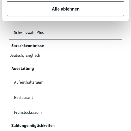
w
Gruppen 16-30 Personen
Alle ablehnen
a
h
Klassifizierung
l
Schwarzwald Plus
Sprachkenntnisse
Deutsch, Englisch
Ausstattung
Aufenthaltsraum
Restaurant
Frühstücksraum
Zahlungsmöglichkeiten