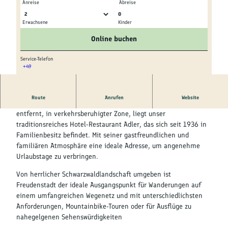
Kultur &
Anreise
Abreise
Brauchtum
0
Erwachsene
Kinder
© tomas
© tomas
Genuss &
Online buchen
Spezialitäten
Service-Telefon
+49
Service &
© tomas
Information
Route
Anrufen
Website
Nur wenige Schritte vom größten Marktplatz Deutschlands
entfernt, in verkehrsberuhigter Zone, liegt unser
traditionsreiches Hotel-Restaurant Adler, das sich seit 1936 in
Familienbesitz befindet. Mit seiner gastfreundlichen und
familiären Atmosphäre eine ideale Adresse, um angenehme
Urlaubstage zu verbringen.
Von herrlicher Schwarzwaldlandschaft umgeben ist
Freudenstadt der ideale Ausgangspunkt für Wanderungen auf
einem umfangreichen Wegenetz und mit unterschiedlichsten
Anforderungen, Mountainbike-Touren oder für Ausflüge zu
nahegelgenen Sehenswürdigkeiten