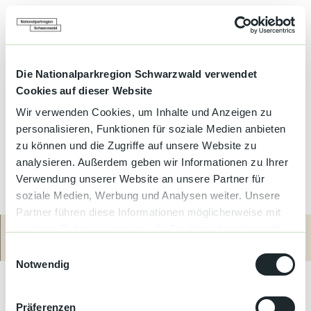
Die Nationalparkregion Schwarzwald verwendet
Cookies auf dieser Website
Wir verwenden Cookies, um Inhalte und Anzeigen zu
personalisieren, Funktionen für soziale Medien anbieten
zu können und die Zugriffe auf unsere Website zu
analysieren. Außerdem geben wir Informationen zu Ihrer
Verwendung unserer Website an unsere Partner für
soziale Medien, Werbung und Analysen weiter. Unsere
Partner führen diese Informationen möglicherweise mit
weiteren Daten zusammen, die Sie ihnen bereitgestellt
haben oder die sie im Rahmen Ihrer Nutzung der Dienste
Route
Anrufen
E
Herzlich Willkommen im Haus Schelb im Blumen- und Weindorf
gesammelt haben.
Notwendig
i
Sasbachwalden. Wir bieten Ihnen eine gemütliche
Nichtraucher-Ferienwohnung an. Unser Haus liegt in einer
n
ruhigen Seitenstraße in unmittelbarer Nähe des Ortskerns mit
w
Präferenzen