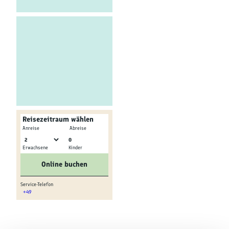
Kultur &
Brauchtum
Genuss &
Spezialitäten
Service &
Information
Reisezeitraum wählen
-
Anreise
Abreise
0
Erwachsene
Kinder
Online buchen
Service-Telefon
+49