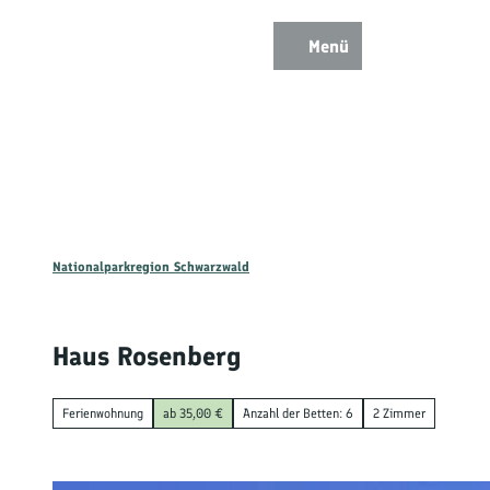
Z
u
Menü
Zur
Zur
Zur
Merkzettel
Suche
m
Karte
Karte
Gästekarte
I
n
h
a
l
t
Nationalparkregion Schwarzwald
Ent
Haus Rosenberg
Wan
Ferienwohnung
ab 35,00 €
Anzahl der Betten: 6
2 Zimmer
Mou