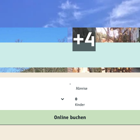
ilie
ivitäten
ebnisse
tur &
uchtum
-
uss &
Abreise
zialitäten
0
Kinder
vice &
Online buchen
ormation