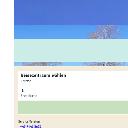
Fam
Akt
&
Erl
Kul
Bra
Reisezeitraum wählen
Gen
Anreise
Spe
Erwachsene
Ser
Inf
Service-Telefon
+49 7442 5632