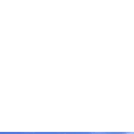
decken
dern
ntainbiken