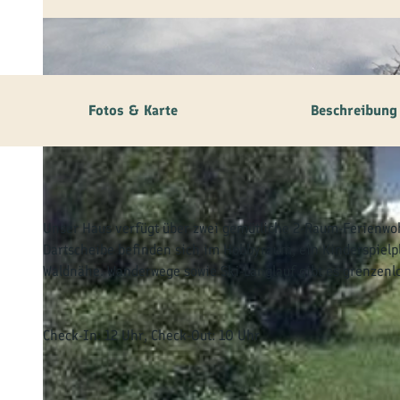
© tomas
Fotos & Karte
Beschreibung
Unser Haus verfügt über zwei gemütliche 2-Raum-Ferienwoh
Dartscheibe befinden sich im Hobbyraum; ein Kinderspielpla
Waldnähe. Wanderwege sowie Ski-Langlauf gibt es grenzenlo
Check-In: 12 Uhr, Check-Out: 10 Uhr