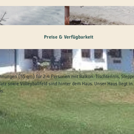
© tomas
Preise & Verfügbarkeit
nungen (55 qm) für 2-4 Personen mit Balkon. Tischtennis, Steppe
tz sowie Volleyballfeld sind hinter dem Haus. Unser Haus liegt in
s.