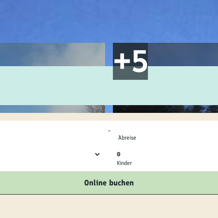
ilie
ivitäten
ebnisse
tur &
uchtum
-
uss &
Abreise
zialitäten
0
Kinder
vice &
Online buchen
ormation