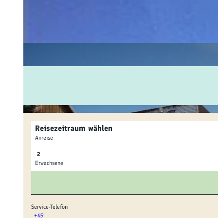
Fam
Akt
&
Erl
Kul
Bra
Reisezeitraum wählen
Gen
Anreise
Spe
Erwachsene
Ser
Inf
Service-Telefon
+49