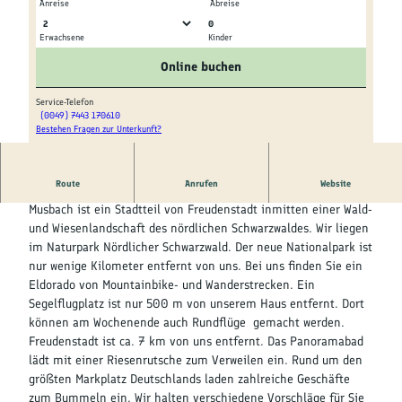
Kultur &
Anreise
Abreise
Brauchtum
0
Erwachsene
Kinder
G
G
Genuss &
r
r
Online buchen
Spezialitäten
u
u
n
n
Service-Telefon
(0049) 7443 170610
d
d
Service &
Bestehen Fragen zur Unterkunft?
H
r
r
Information
a
i
i
u
s
s
Musbach - Für jeden das perfekte Reiseziel
Route
Anrufen
Website
s
s
s
V
Musbach ist ein Stadtteil von Freudenstadt inmitten einer Wald-
E
O
o
und Wiesenlandschaft des nördlichen Schwarzwaldes. Wir liegen
G
G
r
im Naturpark Nördlicher Schwarzwald. Der neue Nationalpark ist
d
nur wenige Kilometer entfernt von uns. Bei uns finden Sie ein
e
Eldorado von Mountainbike- und Wanderstrecken. Ein
r
Segelflugplatz ist nur 500 m von unserem Haus entfernt. Dort
s
können am Wochenende auch Rundflüge gemacht werden.
e
Freudenstadt ist ca. 7 km von uns entfernt. Das Panoramabad
i
lädt mit einer Riesenrutsche zum Verweilen ein. Rund um den
t
größten Markplatz Deutschlands laden zahlreiche Geschäfte
e
zum Bummeln ein. Wir halten verschiedene Vorschläge für Sie