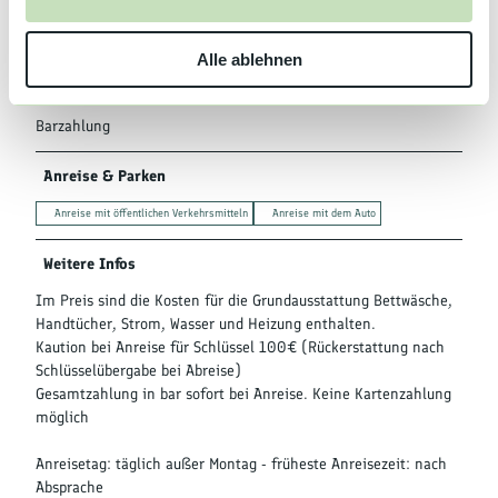
Sprachkenntnisse
s
w
Deutsch, Englisch
Alle ablehnen
a
h
Zahlungsmöglichkeiten
l
Barzahlung
Anreise & Parken
Anreise mit öffentlichen Verkehrsmitteln
Anreise mit dem Auto
Weitere Infos
Im Preis sind die Kosten für die Grundausstattung Bettwäsche,
Handtücher, Strom, Wasser und Heizung enthalten.
Kaution bei Anreise für Schlüssel 100€ (Rückerstattung nach
Schlüsselübergabe bei Abreise)
Gesamtzahlung in bar sofort bei Anreise. Keine Kartenzahlung
möglich
Anreisetag: täglich außer Montag - früheste Anreisezeit: nach
Absprache