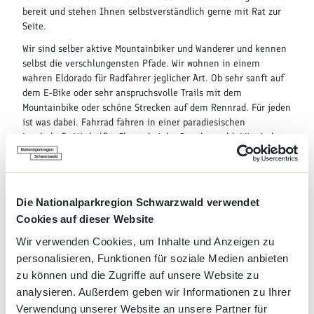
bereit und stehen Ihnen selbstverständlich gerne mit Rat zur
Seite.
Wir sind selber aktive Mountainbiker und Wanderer und kennen
selbst die verschlungensten Pfade. Wir wohnen in einem
wahren Eldorado für Radfahrer jeglicher Art. Ob sehr sanft auf
dem E-Bike oder sehr anspruchsvolle Trails mit dem
Mountainbike oder schöne Strecken auf dem Rennrad. Für jeden
ist was dabei. Fahrrad fahren in einer paradiesischen
Landschaft. Wir helfen Ihnen bei der Streckenwahl. Wir sind
selber als Mountainbiker in unserer schönen Landschaft
unterwegs und kennen sehr viele Strecken. Bei uns besteht die
Möglichkeit Ihren wertvollen Drahtesel sicher in einer Garage
unterzustellen. Sollten Sie den Wunsch haben, ein Rad zu
Die Nationalparkregion Schwarzwald verwendet
mieten, helfen wir sehr gerne. Äußern Sie Ihren Wunsch
Cookies auf dieser Website
frühzeitig, so dass wir schon im Vorab etwas in die Wege leiten
können. Das sehr gut ausgeschilderte Wegenetz mit speziellen
Wir verwenden Cookies, um Inhalte und Anzeigen zu
Mountainbike Strecken von Baiersbronn ist nur wenige
personalisieren, Funktionen für soziale Medien anbieten
Kilometer entfernt und kann ohne Auto von uns aus mühelos
zu können und die Zugriffe auf unsere Website zu
erreicht werden.
analysieren. Außerdem geben wir Informationen zu Ihrer
Verwendung unserer Website an unsere Partner für