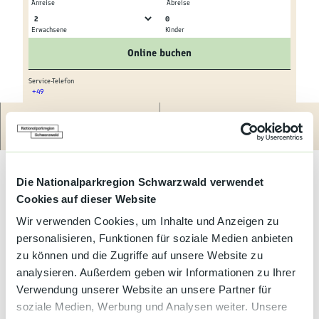
Kultur &
Anreise
Abreise
Brauchtum
0
Erwachsene
Kinder
© tomas
© tomas
Genuss &
Online buchen
Spezialitäten
Service-Telefon
+49
Service &
© tomas
Information
Route
Anrufen
Idyllisch und ruhig gelegenes Anwesen und trotzdem nah zu der
Stadt mit Einkaufsmöglichkeiten und Mobil gelegen.
Ausgangspunkt für große und kleine Wanderungen und Outdoor
Die Nationalparkregion Schwarzwald verwendet
Aktivitäten. Auch Tagesausflüge in das benachbarte Frankreich
Cookies auf dieser Website
(Elsass) oder in Städte wie Karlsruhe oder Baden Baden laden
zum bummeln ein. Tiere sind auf Anfrage erlaubt.
Wir verwenden Cookies, um Inhalte und Anzeigen zu
personalisieren, Funktionen für soziale Medien anbieten
zu können und die Zugriffe auf unsere Website zu
analysieren. Außerdem geben wir Informationen zu Ihrer
Verwendung unserer Website an unsere Partner für
Preise & Verfügbarkeit
soziale Medien, Werbung und Analysen weiter. Unsere