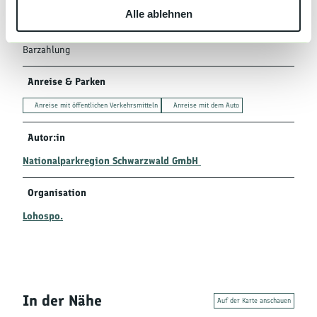
Alle ablehnen
a
Zahlungsmöglichkeiten
h
l
Barzahlung
Anreise & Parken
Anreise mit öffentlichen Verkehrsmitteln
Anreise mit dem Auto
Autor:in
Nationalparkregion Schwarzwald GmbH
Organisation
Lohospo.
In der Nähe
Auf der Karte anschauen