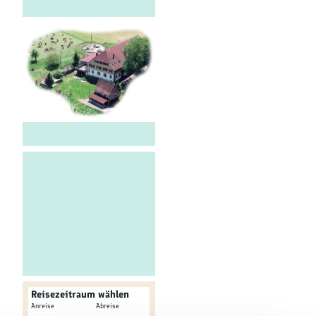
Kultur &
Brauchtum
Genuss &
Spezialitäten
Service &
Information
© tomas
Reisezeitraum wählen
-
Anreise
Abreise