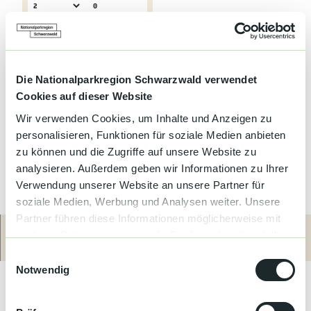
0
Erwachsene
Kinder
Online buchen
Service-Telefon
+49
Die Nationalparkregion Schwarzwald verwendet
Cookies auf dieser Website
Wir verwenden Cookies, um Inhalte und Anzeigen zu
personalisieren, Funktionen für soziale Medien anbieten
zu können und die Zugriffe auf unsere Website zu
analysieren. Außerdem geben wir Informationen zu Ihrer
Verwendung unserer Website an unsere Partner für
soziale Medien, Werbung und Analysen weiter. Unsere
Partner führen diese Informationen möglicherweise mit
weiteren Daten zusammen, die Sie ihnen bereitgestellt
Route
Anrufen
Website
haben oder die sie im Rahmen Ihrer Nutzung der Dienste
Der Grabenhof in Vierundzwanzig Höfe.
E
gesammelt haben.
Notwendig
i
Ein großes Ferienerlebnis auf dem Land mit vielen Tieren und
n
Abenteuer pur.
w