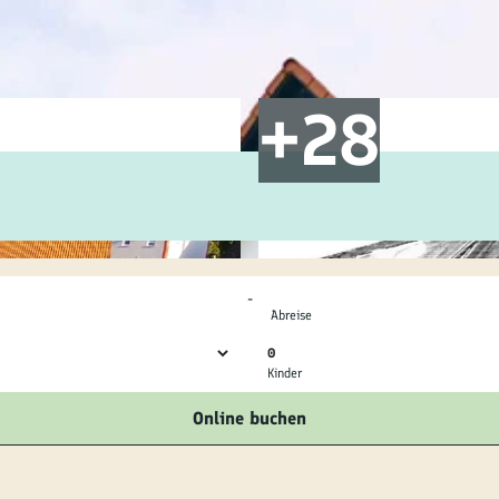
ilie
ivitäten
ebnisse
tur &
uchtum
-
uss &
Abreise
zialitäten
0
Kinder
vice &
Online buchen
ormation