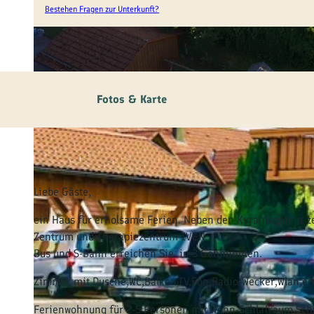
Bestehen Fragen zur Unterkunft?
© Sebastian Neumann
Fotos & Karte
Liebe Gäste,
ein Haus für erholsame Ferien. Neben den Kuranlagen in z
Zentrum und Therapiezentrum IVEN.
Bus und S-Bahn erreichen Sie in 3 Gehminuten.
Zimmer mit Dusche,WC,Balkon,TV,Fön,Radio-Wecker,Wlan,erw
Ferienwohnung für 2-5 Personen mit Wohn-Schlafraum,Schl