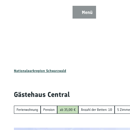
Z
u
Menü
Zur
Zur
Zur
Merkzettel
Suche
m
Karte
Karte
Gästekarte
I
n
h
a
l
t
Nationalparkregion Schwarzwald
Ent
Gästehaus Central
Wan
Ferienwohnung
Pension
ab 35,00 €
Anzahl der Betten: 10
5 Zimme
Mou