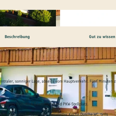
© Sebastian Neumann
Beschreibung
Gut zu wissen
entraler, sonniger Lage, abseits vom Hauptverkehr. Fünf Minuten 
eitertes Frühstück,Gästeküche und PKW-Stellplatz.
afzimmer,Kochnische oder kompletter Küche,Dusche,WC, teils