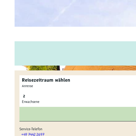
Fam
Akt
&
Erl
Kul
Bra
Reisezeitraum wählen
Gen
Anreise
Spe
Erwachsene
Ser
Inf
Service-Telefon
+49 7442 2697