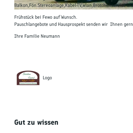
Balkon,Fön.Stereoanlage,Kabel-TV,Wlan,Brötchen
© Sebastian Neumann
Frühstück bei Fewo auf Wunsch.
Pauschlangebote und Hausprospekt senden wir Ihn
Ihre Familie Neumann
Logo
Gut zu wissen