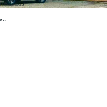
service und PKW-Stellplatz.
en gerne zu.