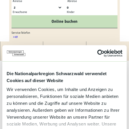
Kultur &
Anreise
Abreise
Brauchtum
0
Erwachsene
Kinder
© Fam.Walter
© Fam.Walter
Genuss &
Online buchen
Spezialitäten
Service-Telefon
+49
Service &
© Fam.Walter
Information
Route
Anrufen
Website
Preise & Verfügbarkeit
Die Nationalparkregion Schwarzwald verwendet
Cookies auf dieser Website
Wir verwenden Cookies, um Inhalte und Anzeigen zu
Gut zu wissen
personalisieren, Funktionen für soziale Medien anbieten
zu können und die Zugriffe auf unsere Website zu
analysieren. Außerdem geben wir Informationen zu Ihrer
Allgemeine Informationen
Verwendung unserer Website an unsere Partner für
soziale Medien, Werbung und Analysen weiter. Unsere
Bauernhof