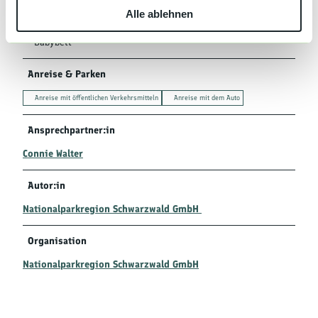
Babyhochstuhl
Alle ablehnen
a
h
Babybett
l
Anreise & Parken
Anreise mit öffentlichen Verkehrsmitteln
Anreise mit dem Auto
Ansprechpartner:in
Connie Walter
Autor:in
Nationalparkregion Schwarzwald GmbH
Organisation
Nationalparkregion Schwarzwald GmbH