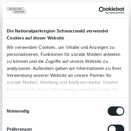
Preise & Verfügbarkeit
Die Nationalparkregion Schwarzwald verwendet
Cookies auf dieser Website
Gut zu wissen
Wir verwenden Cookies, um Inhalte und Anzeigen zu
personalisieren, Funktionen für soziale Medien anbieten
Allgemeine Informationen
zu können und die Zugriffe auf unsere Website zu
analysieren. Außerdem geben wir Informationen zu Ihrer
Haustiere auf Anfrage
Verwendung unserer Website an unsere Partner für
soziale Medien, Werbung und Analysen weiter. Unsere
Liegewiese
Partner führen diese Informationen möglicherweise mit
weiteren Daten zusammen, die Sie ihnen bereitgestellt
Garten
haben oder die sie im Rahmen Ihrer Nutzung der Dienste
E
gesammelt haben.
Notwendig
i
Sprachkenntnisse
n
Englisch, Französisch
w
Präferenzen