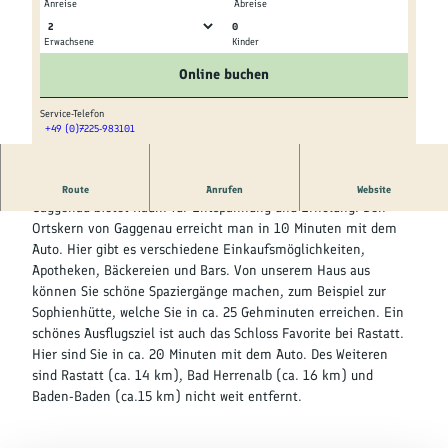
Kultur &
Anreise
Abreise
Brauchtum
0
Erwachsene
Kinder
© Kurt Speck
© Kurt Speck
Genuss &
Online buchen
Spezialitäten
Service-Telefon
+49 (0)7225-983101
Service &
© Kurt Speck
Information
Unsere ruhig gelegene Ferienwohnung Sonnenwinkel nahe
Route
Anrufen
Website
Gaggenau bietet Raum für Entspannung und Erholung. Den
Ortskern von Gaggenau erreicht man in 10 Minuten mit dem
Auto. Hier gibt es verschiedene Einkaufsmöglichkeiten,
Apotheken, Bäckereien und Bars. Von unserem Haus aus
können Sie schöne Spaziergänge machen, zum Beispiel zur
Sophienhütte, welche Sie in ca. 25 Gehminuten erreichen. Ein
schönes Ausflugsziel ist auch das Schloss Favorite bei Rastatt.
Hier sind Sie in ca. 20 Minuten mit dem Auto. Des Weiteren
sind Rastatt (ca. 14 km), Bad Herrenalb (ca. 16 km) und
Baden-Baden (ca.15 km) nicht weit entfernt.