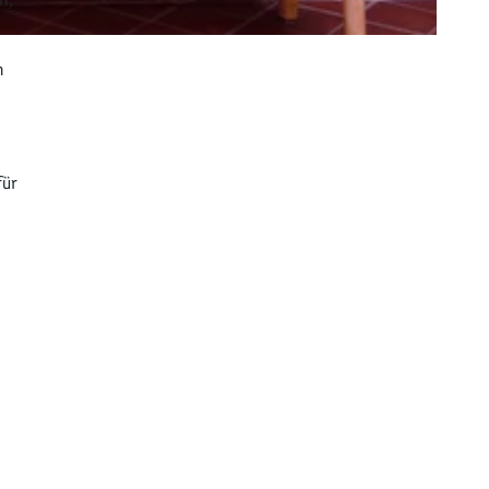
n
für