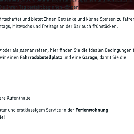
d
 Sie Ihren Tag perfekt beginnen können.
g
r
wirtschaftet und bietet Ihnen Getränke und kleine Speisen zu faire
u
tags, Mittwochs und Freitags an der Bar auch frühstücken.
n
d
,
r
oder als
paar
anreisen, hier finden Sie die idealen Bedingungen 
E
 wir einen
Fahrradabstellplatz
und eine
Garage
, damit Sie die
i
n
g
a
n
g
ere Aufenthalte
s
h
tur und erstklassigem Service in der
Ferienwohnung
a
ie!
l
l