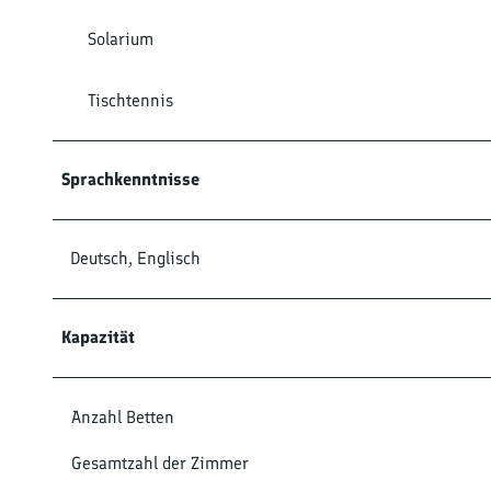
w
Solarium
a
r
z
Tischtennis
w
a
l
Sprachkenntnisse
d
g
r
Deutsch, Englisch
u
n
Kapazität
Anzahl Betten
Gesamtzahl der Zimmer