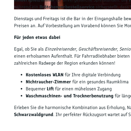
d
während ein
Brötchenvorbestellservice
sicherstellt, dass
g
H
r
Dienstags und Freitags ist die Bar in der Eingangshalle be
a
u
Preisen an. Auf Vorbestellung am Vorabend können Sie Mon
u
n
s
d
Für jeden etwas dabei
S
,
c
Egal, ob Sie als
Einzelreisender
,
Geschäftsreisender
,
Senio
E
h
einen erholsamen Aufenthalt. Für Fahrradliebhaber bieten
i
w
zahlreichen Radwege der Region erkunden können!
n
a
g
Kostenloses WLAN
für Ihre digitale Verbindung
r
a
Nichtraucher-Zimmer
für ein gesundes Raumklima
z
n
Bequemer
Lift
für einen mühelosen Zugang
w
g
Waschmaschinen- und Trocknerbenutzung
für läng
a
_
l
1
Erleben Sie die harmonische Kombination aus Erholung, Na
d
,
Schwarzwaldgrund
. Ihr perfekter Rückzugsort wartet auf S
g
F
r
r