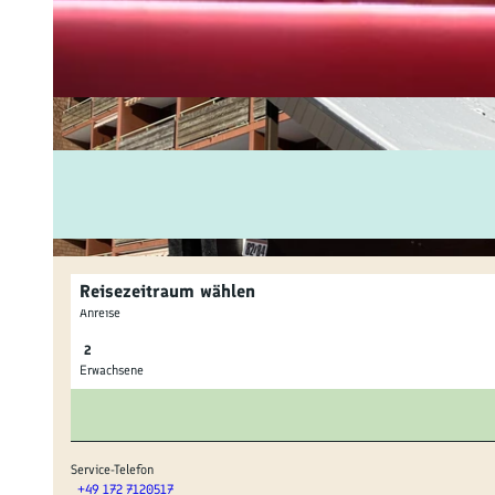
Fam
Akt
&
Erl
Kul
Bra
Reisezeitraum wählen
Gen
Anreise
Spe
Erwachsene
Ser
Inf
Service-Telefon
+49 172 7120517