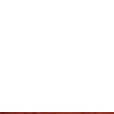
decken
dern
ntainbiken