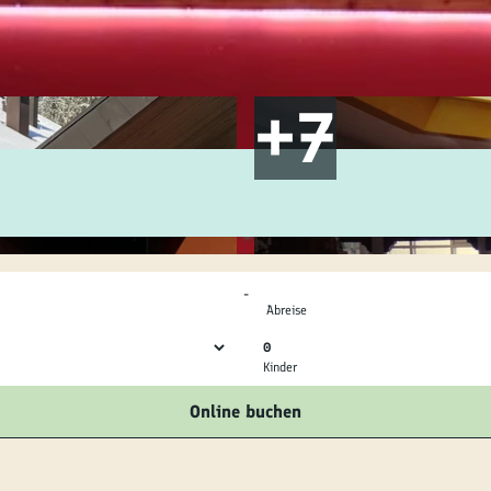
ilie
ivitäten
ebnisse
tur &
uchtum
-
uss &
Abreise
zialitäten
0
Kinder
vice &
Online buchen
ormation