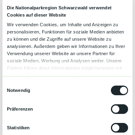
Die Nationalparkregion Schwarzwald verwendet
Cookies auf dieser Website
Gut zu wissen
Wir verwenden Cookies, um Inhalte und Anzeigen zu
personalisieren, Funktionen für soziale Medien anbieten
zu können und die Zugriffe auf unsere Website zu
Allgemeine Informationen
analysieren. Außerdem geben wir Informationen zu Ihrer
Verwendung unserer Website an unsere Partner für
Kinderermäßigung
soziale Medien, Werbung und Analysen weiter. Unsere
Partner führen diese Informationen möglicherweise mit
Haustiere auf Anfrage
weiteren Daten zusammen, die Sie ihnen bereitgestellt
haben oder die sie im Rahmen Ihrer Nutzung der Dienste
E
Sprachkenntnisse
gesammelt haben.
Notwendig
i
Deutsch, Englisch
n
w
Entfernung
Präferenzen
i
l
Entfernung zum Bahnhof: 1.500 m
l
Statistiken
i