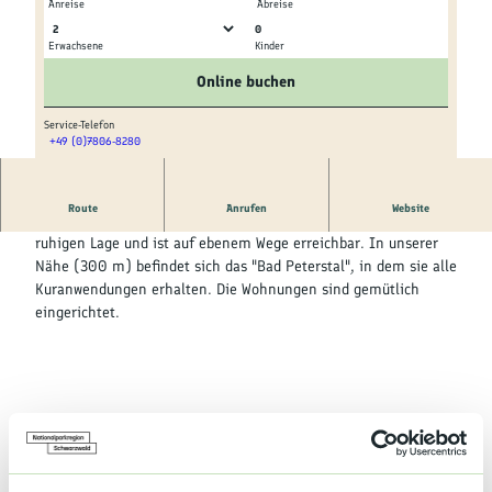
Kultur &
Anreise
Abreise
Brauchtum
0
Erwachsene
Kinder
© tomas
© tomas
Genuss &
Online buchen
Spezialitäten
Service-Telefon
+49 (0)7806-8280
Service &
© tomas
Information
Route
Anrufen
Website
Unser Haus liegt am Anfang des Bästenbachtales in einer
ruhigen Lage und ist auf ebenem Wege erreichbar. In unserer
Nähe (300 m) befindet sich das "Bad Peterstal", in dem sie alle
Kuranwendungen erhalten. Die Wohnungen sind gemütlich
eingerichtet.
Preise & Verfügbarkeit