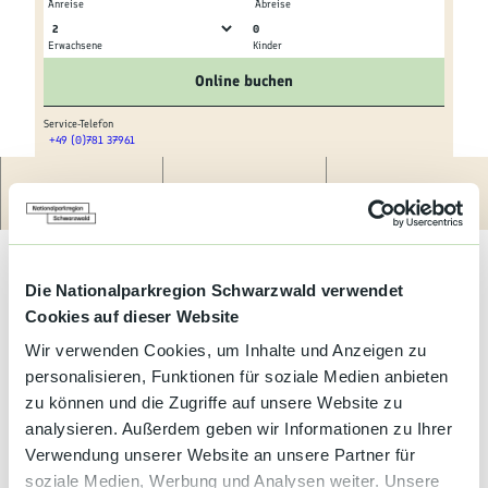
Kultur &
Anreise
Abreise
Brauchtum
0
Erwachsene
Kinder
© tomas
© tomas
Genuss &
Online buchen
Spezialitäten
Service-Telefon
+49 (0)781 37961
Service &
© tomas
Information
Route
Anrufen
Website
Gemütlich eingerichtete Ferienwohnung in ruhiger Lage,
neurenoviert, nahe Ortsmitte und Schwimmbad. Ausgangspunkt
für schöne Wanderungen und Fahrradtouren (Fahrradverleih).
Mit der Konuskarte sind empfehlenswerte Ziele z. B. Freiburg,
Die Nationalparkregion Schwarzwald verwendet
Baden-Baden oder Straßburg. Auch der Europapark Rust ist nur
Cookies auf dieser Website
50 km entfernt und gut zu erreichen. Das Durbacher
Wir verwenden Cookies, um Inhalte und Anzeigen zu
Schwimmbad kann mit der Gästekarte kostenlos benutzt
personalisieren, Funktionen für soziale Medien anbieten
werden.
zu können und die Zugriffe auf unsere Website zu
analysieren. Außerdem geben wir Informationen zu Ihrer
Verwendung unserer Website an unsere Partner für
Preise & Verfügbarkeit
soziale Medien, Werbung und Analysen weiter. Unsere