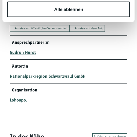
w
Deutsch, Englisch
Alle ablehnen
a
h
Anreise & Parken
l
Anreise mit öffentlichen Verkehrsmitteln
Anreise mit dem Auto
Ansprechpartner:in
Gudrun Hurst
Autor:in
Nationalparkregion Schwarzwald GmbH
Organisation
Lohospo.
In der Nähe
Auf der Karte anschauen