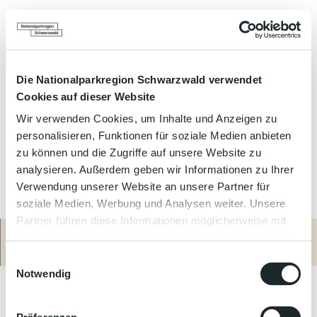
Die Nationalparkregion Schwarzwald verwendet
Cookies auf dieser Website
Wir verwenden Cookies, um Inhalte und Anzeigen zu
personalisieren, Funktionen für soziale Medien anbieten
zu können und die Zugriffe auf unsere Website zu
analysieren. Außerdem geben wir Informationen zu Ihrer
Verwendung unserer Website an unsere Partner für
soziale Medien, Werbung und Analysen weiter. Unsere
Partner führen diese Informationen möglicherweise mit
weiteren Daten zusammen, die Sie ihnen bereitgestellt
Diese große und helle Wohnung ist sehr zentral gelegen, nur 5
Route
Anrufen
haben oder die sie im Rahmen Ihrer Nutzung der Dienste
E
Minuten vom Busbahnhof und Bahnhof entfernt. In der Nähe
gesammelt haben.
Notwendig
i
befinden sich die Wasserfälle von Allerheiligen (8 km
n
entfernt), die Stadt Straßburg (30 km entfernt), Baden-Baden
(60 km entfernt) und der Vergnügungspark Europapark (60 km
w