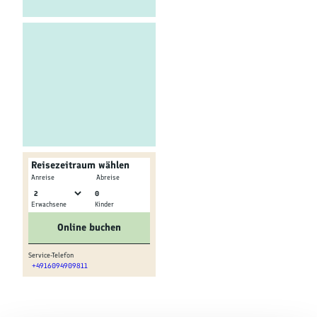
Kultur &
Brauchtum
Genuss &
Spezialitäten
Service &
Information
Reisezeitraum wählen
-
Anreise
Abreise
0
Erwachsene
Kinder
Online buchen
Service-Telefon
+4916094909811