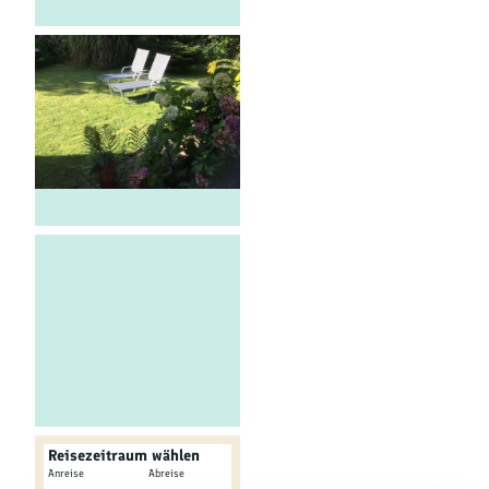
Kultur &
Brauchtum
Genuss &
Spezialitäten
Service &
Information
© Ferienwohnung Habitat
Reisezeitraum wählen
-
Anreise
Abreise