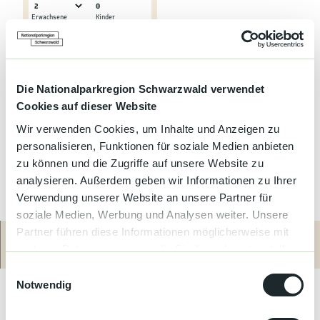
0
Erwachsene
Kinder
Online buchen
Service-Telefon
+49 (0)172 6476739
Die Nationalparkregion Schwarzwald verwendet
Cookies auf dieser Website
Wir verwenden Cookies, um Inhalte und Anzeigen zu
personalisieren, Funktionen für soziale Medien anbieten
zu können und die Zugriffe auf unsere Website zu
analysieren. Außerdem geben wir Informationen zu Ihrer
Verwendung unserer Website an unsere Partner für
soziale Medien, Werbung und Analysen weiter. Unsere
Partner führen diese Informationen möglicherweise mit
weiteren Daten zusammen, die Sie ihnen bereitgestellt
Route
Anrufen
Mit kostenlosen Fahrrädern, einem Garten und einer Terrasse
haben oder die sie im Rahmen Ihrer Nutzung der Dienste
E
bietet die Unterkunft Ferienwohnung Habitat
gesammelt haben.
Notwendig
i
Übernachtungsmöglichkeiten in Gaggenau mit kostenlosem
n
WLAN und Gartenblick. Diese Ferienwohnung bietet kostenlose