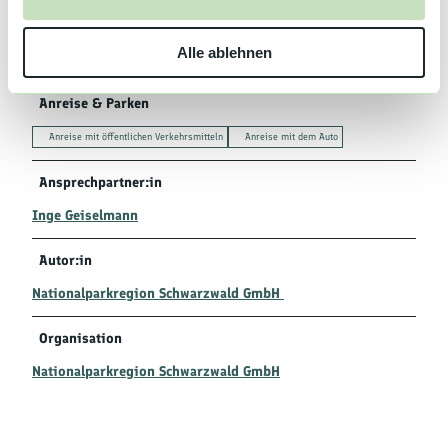
s
w
Gut zu wissen
Alle ablehnen
a
h
l
Anreise & Parken
Anreise mit öffentlichen Verkehrsmitteln
Anreise mit dem Auto
Ansprechpartner:in
Inge Geiselmann
Autor:in
Nationalparkregion Schwarzwald GmbH
Organisation
Nationalparkregion Schwarzwald GmbH